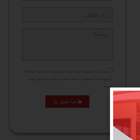
لقد قرأت المعلومات حول قانون حماية البيانات الشخصية رقم 6998
؛ أسمح باستخدام معلومات الاتصال الخاصة بي لتذكير المواعيد وتقديم
الخدمة.
دعنا نتصل بك