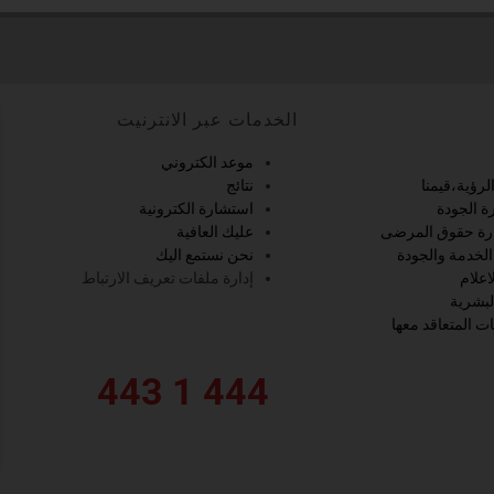
الخدمات عبر الانترنيت
موعد الكتروني
لرؤية،قيمنا
نتائج
ة الجودة
استشارة الكترونية
ارة حقوق المرضى
عليك العافية
لخدمة والجودة
نحن نستمع اليك
اعلام
إدارة ملفات تعريف الارتباط
لبشرية
 المتعاقد معها
444 1 443