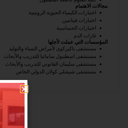
مجالات الاهتمام
اختبارات الكيمياء الحيوية الروتينية
اختبارات فيتامين
اختبارات الحساسية
غازات الدم
المؤسسات التي عملت لأجلها
مستشفى باكيركوى لأمراض النساء والتوليد
مستشفى اسطنبول ساماتيا للتدريب والأبحاث
مستشفى سليمان القانوني للتدريب والأبحاث
مستشفى شيشلي كولان الدولي الخاص