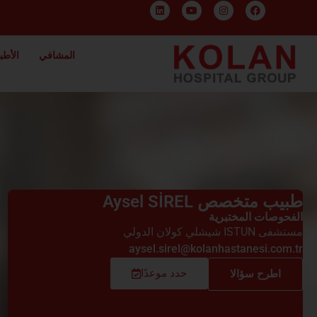
المشافي
الأطبا
طبيب متخصص Aysel SİREL
الفحوصات المختبرية
مستشفى ISTUN شيشلي كولان الدولي
aysel.sirel@kolanhastanesi.com.tr
حدد موعدًا
اطرح سؤالا