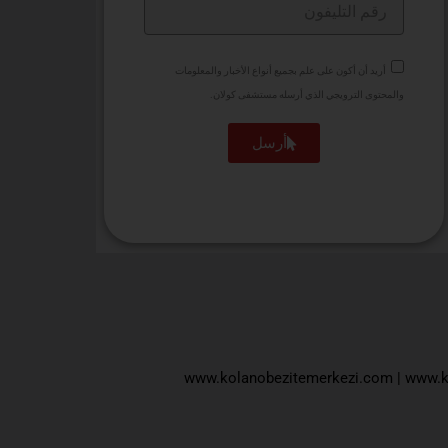
أريد أن أكون على علم بجميع أنواع الأخبار والمعلومات
والمحتوى الترويجي الذي أرسله مستشفى كولان.
أرسل
www.kolanobezitemerkezi.com
|
www.k