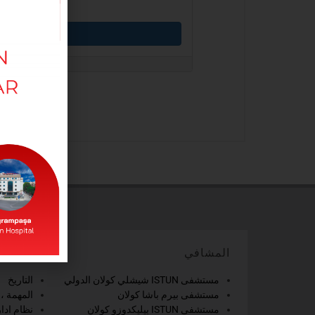
المشافي
المؤسسي
مستشفى ISTUN شيشلي كولان الدولي
التاريخ
مستشفى بيرم باشا كولان
المهمة ،ا
مستشفى ISTUN بيليكدوزو كولان
نظام ادار