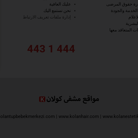
ارة حقوق المرضى
عليك العافية
لخدمة والجودة
نحن نستمع اليك
اعلام
إدارة ملفات تعريف الارتباط
لبشرية
 المتعاقد معها
444 1 443
olantupbebekmerkezi.com
|
www.kolanhair.com
|
www.kolanesteti