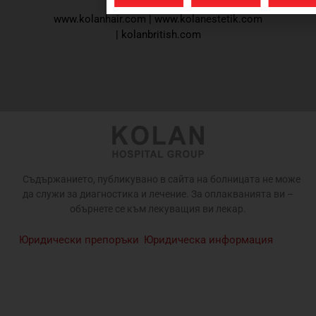
www.kolanhair.com
|
www.kolanestetik.com
|
kolanbritish.com
Съдържанието, публикувано в сайта на болницата не може
да служи за диагностика и лечение. За оплакванията ви –
обърнете се към лекуващия ви лекар.
Юридически препоръки
Юридическа информация