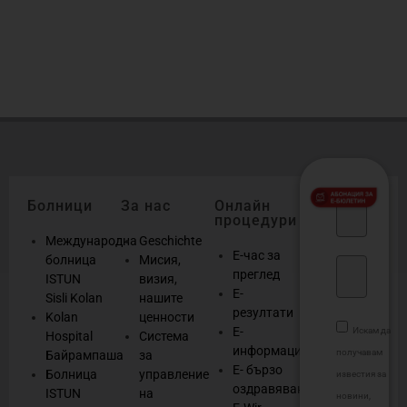
б
о
Болници
За нас
Онлайн
процедури
Международна
Geschichte
Е-час за
болница
Мисия,
преглед
ISTUN
визия,
Е-
Sisli Kolan
нашите
резултати
Kolan
ценности
Е-
Искам да
Hospital
Система
информация
получавам
Байрампаша
за
Е- бързо
Болница
управление
известия за
оздравяване
ISTUN
на
новини,