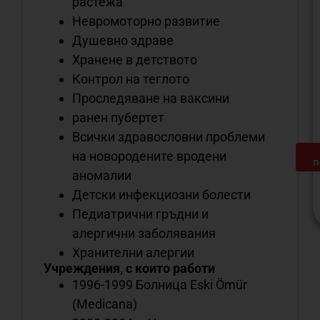
растежа
Невромоторно развитие
Душевно здраве
Хранене в детството
Контрол на теглото
Проследяване на ваксини
ранен пубертет
Всички здравословни проблеми
на новородените вродени
п
аномалии
Детски инфекциозни болести
Педиатрични гръдни и
алергични заболявания
С
Хранителни алергии
о
Учреждения, с които работи
н
1996-1999 Болница Eski Ömür
м
(Medicana)
д