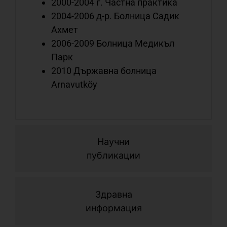
2000-2004 г. Частна практика
с
2004-2006 д-р. Болница Садик
с
Ахмет
о
2006-2009 Болница Медикъл
Парк
2010 Държавна болница
С
Arnavutköy
с
с
л
с
о
Научни
публикации
С
Здравна
с
информация
с
н