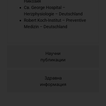
Никозия
с
Св. George Hospital –
с
Herzphysiologie – Deutschland
о
Robert Koch-Institut – Preventive
Medizin – Deutschland
С
с
с
л
Научни
с
публикации
о
Здравна
информация
С
с
с
н