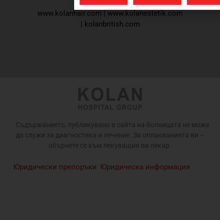
www.kolanhair.com
|
www.kolanestetik.com
|
kolanbritish.com
Съдържанието, публикувано в сайта на болницата не може
да служи за диагностика и лечение. За оплакванията ви –
обърнете се към лекуващия ви лекар.
Юридически препоръки
Юридическа информация