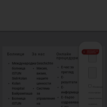
б
о
Болници
За нас
Онлайн
процедури
Международна
Geschichte
Е-час за
болница
Мисия,
преглед
ISTUN
визия,
Е-
Sisli Kolan
нашите
резултати
Kolan
ценности
Е-
Искам да
Hospital
Система
информация
получавам
Байрампаша
за
Е- бързо
Болница
управление
известия за
оздравяване
ISTUN
на
новини,