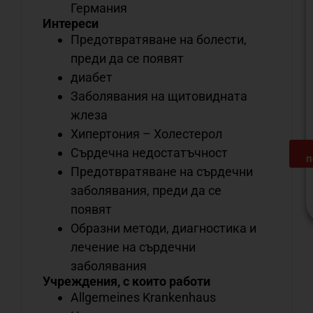
Германия
Интереси
Предотвратяване на болести,
преди да се появят
диабет
Заболявания на щитовидната
жлеза
Хипертония – Холестерол
Сърдечна недостатъчност
п
Предотвратяване на сърдечни
заболявания, преди да се
появят
Образни методи, диагностика и
С
лечение на сърдечни
о
заболявания
н
Учреждения, с които работи
м
Allgemeines Krankenhaus
д