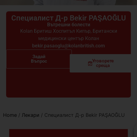
Специалист Д-р Bekir PAŞAOĞLU
Вътрешни болести
Kolan Бритиш Хоспитъл Кипър
,
Британски
медицински център Колан
bekir.pasaoglu@kolanbritish.com
Задай
Уговорете
Въпрос
среща
Home
/
Лекари
/
Специалист Д-р Bekir PAŞAOĞLU