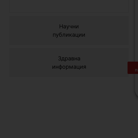
Научни
публикации
Здравна
информация
п
С
о
н
м
д