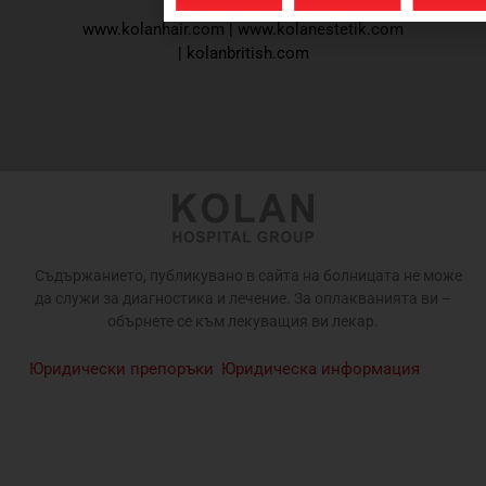
www.kolanhair.com
|
www.kolanestetik.com
|
kolanbritish.com
Съдържанието, публикувано в сайта на болницата не може
да служи за диагностика и лечение. За оплакванията ви –
обърнете се към лекуващия ви лекар.
Юридически препоръки
Юридическа информация