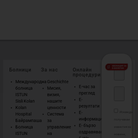
б
о
Болници
За нас
Онлайн
процедури
Международна
Geschichte
Е-час за
болница
Мисия,
преглед
ISTUN
визия,
Е-
Sisli Kolan
нашите
резултати
Kolan
ценности
Е-
Искам да
Hospital
Система
информация
получавам
Байрампаша
за
Е- бързо
Болница
управление
известия за
оздравяване
ISTUN
на
новини,