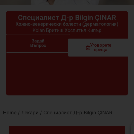
Специалист Д-р Bilgin ÇINAR
Кожно-венерически болести (дерматология)
Kolan Бритиш Хоспитъл Кипър
Задай
Уговорете
Въпрос
среща
Home
/
Лекари
/
Специалист Д-р Bilgin ÇINAR