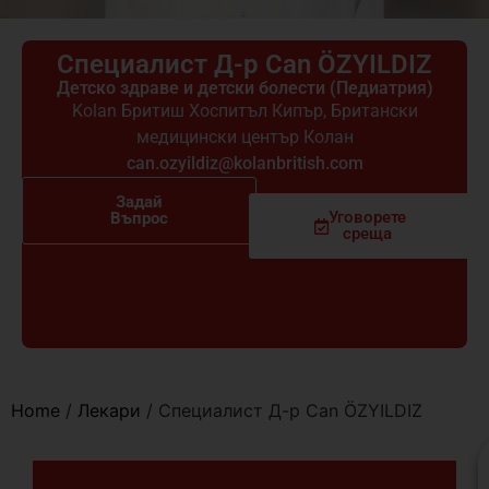
Специалист Д-р Can ÖZYILDIZ
Детско здраве и детски болести (Педиатрия)
Kolan Бритиш Хоспитъл Кипър
,
Британски
медицински център Колан
can.ozyildiz@kolanbritish.com
Задай
Уговорете
Въпрос
среща
Home
/
Лекари
/
Специалист Д-р Can ÖZYILDIZ