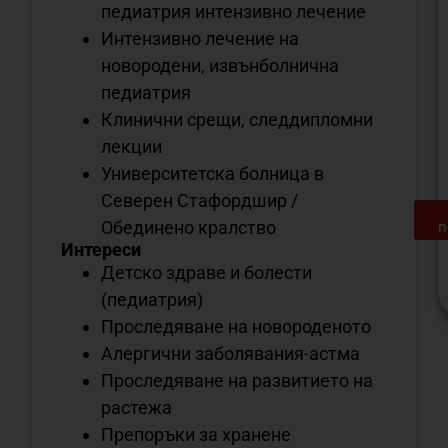
педиатрия интензивно лечение
Интензивно лечение на
новородени, извънболнична
педиатрия
Клинични срещи, следдипломни
лекции
Университетска болница в
Северен Стафордшир /
Обединено кралство
п
Интереси
Детско здраве и болести
(педиатрия)
Проследяване на новороденото
С
Алергични заболявания-астма
о
Проследяване на развитието на
н
растежа
м
Препоръки за хранене
д