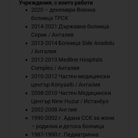
Учреждения, с които работи
с
2020 – декември Военна
с
болница ТРСК
о
2014-2021 Държавна болница
Серик / Анталия
2013-2014 Болница Side Anadolu
С
/ Анталия
с
2012-2013 Medline Hospitals
с
Complex / Анталия
л
с
2010-2012 Частен медицински
о
център Konyaaltı / Анталия
2008-2010 Частен Медицински
Център New Huzur / Истанбул
2002-2008 Англия
С
1990-2002 г. Адана ССК за жени
с
– родилна и детска болница
с
1987-1990 г. Педиатрична
н