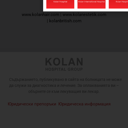
www.kolanhair.com
|
www.kolanestetik.com
|
kolanbritish.com
Съдържанието, публикувано в сайта на болницата не може
да служи за диагностика и лечение. За оплакванията ви –
обърнете се към лекуващия ви лекар.
Юридически препоръки
Юридическа информация