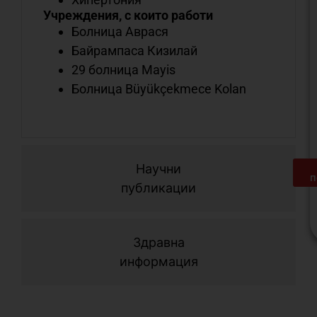
Учреждения, с които работи
Болница Аврася
Байрампаса Кизилай
29 болница Mayis
Болница Büyükçekmece Kolan
Научни
п
публикации
Здравна
информация
С
о
н
м