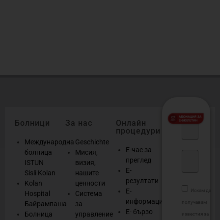
н
б
о
Болници
За нас
Онлайн
процедури
Международна
Geschichte
Е-час за
болница
Мисия,
преглед
ISTUN
визия,
Е-
Sisli Kolan
нашите
резултати
Kolan
ценности
Е-
Искам да
Hospital
Система
информация
получавам
Байрампаша
за
Е- бързо
Болница
управление
известия за