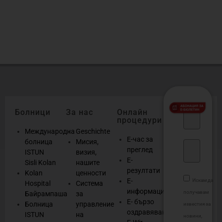
б
о
Болници
За нас
Онлайн
процедури
Международна
Geschichte
Е-час за
болница
Мисия,
преглед
ISTUN
визия,
Е-
Sisli Kolan
нашите
резултати
Kolan
ценности
Е-
Искам да
Hospital
Система
информация
получавам
Байрампаша
за
Е- бързо
Болница
управление
известия за
оздравяване
ISTUN
на
новини,