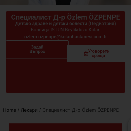
Специалист Д-р Özlem ÖZPENPE
Детско здраве и детски болести (Педиатрия)
Болница ISTUN Beylikduzu Kolan
ozlem.ozpenpe@kolanhastanesi.com.tr
Задай
Уговорете
Въпрос
среща
Home
/
Лекари
/
Специалист Д-р Özlem ÖZPENPE