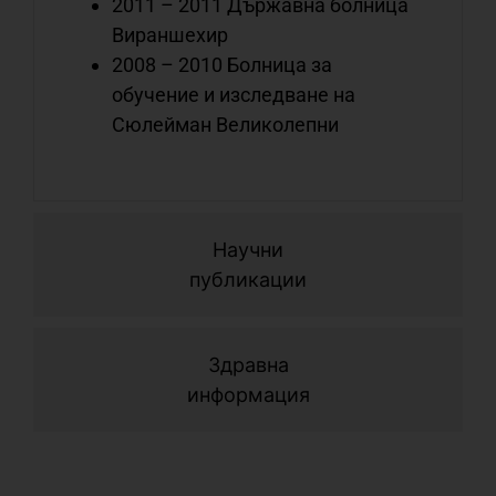
2011 – 2011 Държавна болница
с
Вираншехир
с
2008 – 2010 Болница за
о
обучение и изследване на
Сюлейман Великолепни
С
с
с
л
Научни
с
публикации
о
Здравна
информация
С
с
с
н