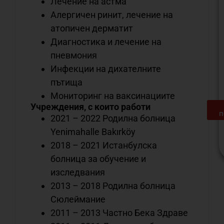
Лечение на астма
Алергичен ринит, лечение на
атопичен дерматит
Диагностика и лечение на
пневмония
Инфекции на дихателните
пътища
Мониторинг на ваксинациите
Учреждения, с които работи
п
2021 – 2022 Родилна болница
Yenimahalle Bakırköy
2018 – 2021 Истанбулска
болница за обучение и
изследвания
С
2013 – 2018 Родилна болница
о
н
Сюлеймание
м
2011 – 2013 Частно Бека Здраве
д