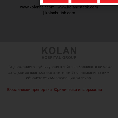
www.kolanhair.com
|
www.kolanestetik.com
|
kolanbritish.com
Съдържанието, публикувано в сайта на болницата не може
да служи за диагностика и лечение. За оплакванията ви –
обърнете се към лекуващия ви лекар.
Юридически препоръки
Юридическа информация