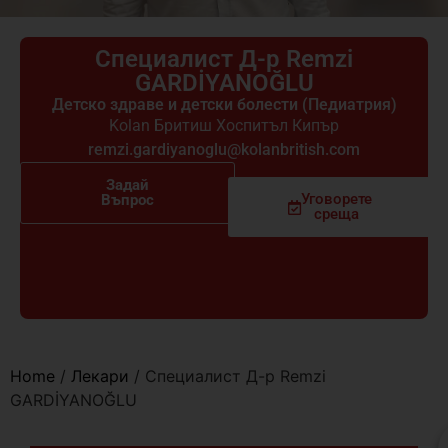
Специалист Д-р Remzi
GARDİYANOĞLU
Детско здраве и детски болести (Педиатрия)
Kolan Бритиш Хоспитъл Кипър
remzi.gardiyanoglu@kolanbritish.com
Задай
Уговорете
Въпрос
среща
Home
/
Лекари
/
Специалист Д-р Remzi
GARDİYANOĞLU