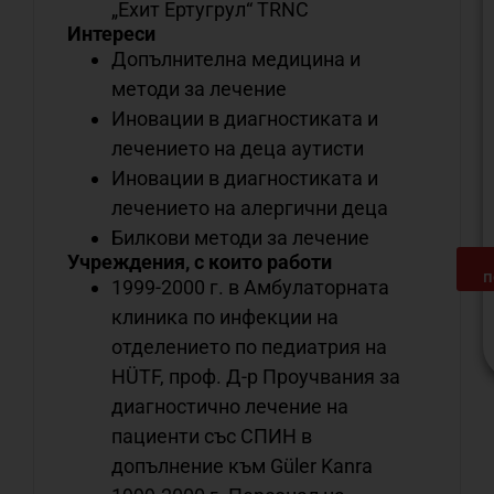
„Ехит Ертугрул“ TRNC
Интереси
Допълнителна медицина и
методи за лечение
Иновации в диагностиката и
лечението на деца аутисти
Иновации в диагностиката и
лечението на алергични деца
Билкови методи за лечение
Учреждения, с които работи
п
1999-2000 г. в Амбулаторната
клиника по инфекции на
отделението по педиатрия на
HÜTF, проф. Д-р Проучвания за
диагностично лечение на
С
пациенти със СПИН в
о
н
допълнение към Güler Kanra
м