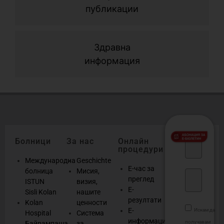
публикации
н
б
о
Здравна
информация
Болници
За нас
Онлайн
процедури
Международна
Geschichte
Е-час за
болница
Мисия,
преглед
ISTUN
визия,
Е-
Sisli Kolan
нашите
резултати
Kolan
ценности
Е-
Искам да
Hospital
Система
информация
получавам
Байрампаша
за