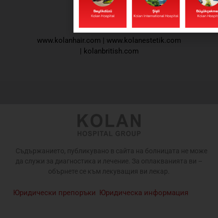
www.kolanhair.com
|
www.kolanestetik.com
|
kolanbritish.com
Съдържанието, публикувано в сайта на болницата не може
да служи за диагностика и лечение. За оплакванията ви –
обърнете се към лекуващия ви лекар.
Юридически препоръки
Юридическа информация