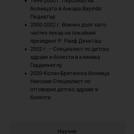
1999-2000 г. Персонал на
д
болницата в Анкара Bayındır.
с
Педиатър
с
2000-2002 г. Военен дълг като
о
частен лекар на покойния
президент Р. Раиф Денкташ
2002 г. – Специалист по детско
С
здраве и болести в клиника
с
Гардияноглу
с
2020-Колан Британска болница
л
с
Никозия Специалист по
о
отговорно детско здраве и
болести
С
с
Научни
с