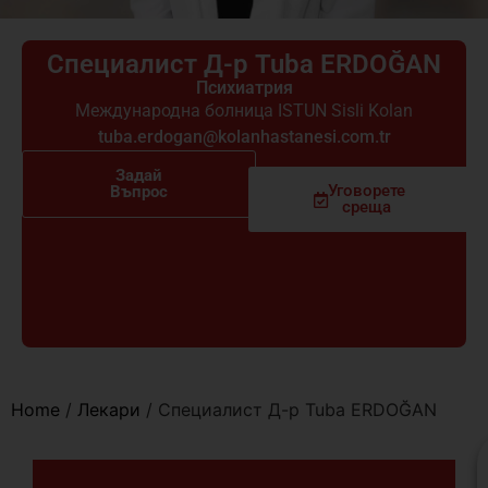
Специалист Д-р Tuba ERDOĞAN
Психиатрия
Международна болница ISTUN Sisli Kolan
tuba.erdogan@kolanhastanesi.com.tr
Задай
Уговорете
Въпрос
среща
Home
/
Лекари
/
Специалист Д-р Tuba ERDOĞAN