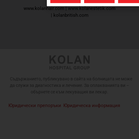
www.kolanhair.com
|
www.kolanestetik.com
|
kolanbritish.com
Съдържанието, публикувано в сайта на болницата не може
да служи за диагностика и лечение. За оплакванията ви –
обърнете се към лекуващия ви лекар.
Юридически препоръки
Юридическа информация