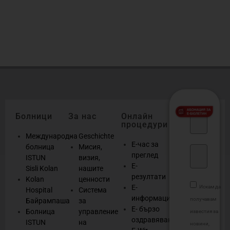
б
о
Болници
За нас
Онлайн
процедури
Международна
Geschichte
Е-час за
болница
Мисия,
преглед
ISTUN
визия,
Е-
Sisli Kolan
нашите
резултати
Kolan
ценности
Е-
Искам да
Hospital
Система
информация
получавам
Байрампаша
за
Е- бързо
Болница
управление
известия за
оздравяване
ISTUN
на
новини,