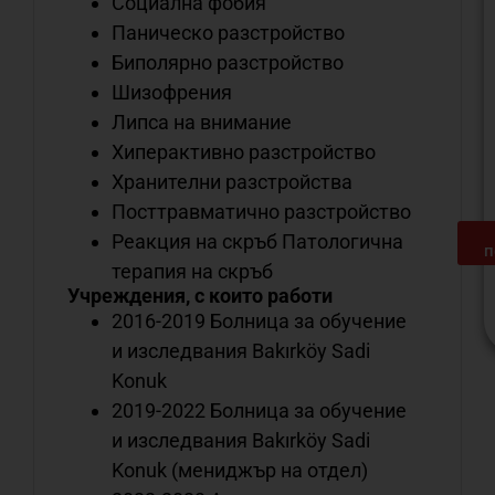
Социална фобия
Паническо разстройство
Биполярно разстройство
Шизофрения
Липса на внимание
Хиперактивно разстройство
Хранителни разстройства
Посттравматично разстройство
Реакция на скръб Патологична
п
терапия на скръб
Учреждения, с които работи
2016-2019 Болница за обучение
и изследвания Bakırköy Sadi
Konuk
С
2019-2022 Болница за обучение
о
н
и изследвания Bakırköy Sadi
м
Konuk (мениджър на отдел)
д