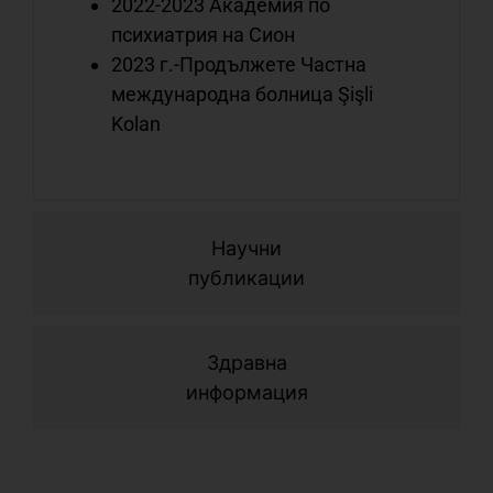
2022-2023 Академия по
с
психиатрия на Сион
с
2023 г.-Продължете Частна
о
международна болница Şişli
Kolan
С
с
с
л
Научни
с
публикации
о
Здравна
информация
С
с
с
н