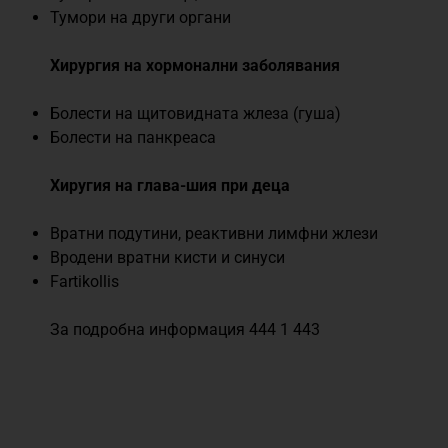
Тумори на други органи
Хирургия на хормонални заболявания
Болести на щитовидната жлеза (гуша)
Болести на панкреаса
Хиругия на глава-шия при деца
Вратни подутини, реактивни лимфни жлези
Вродени вратни кисти и синуси
Fartikollis
За подробна информация 444 1 443