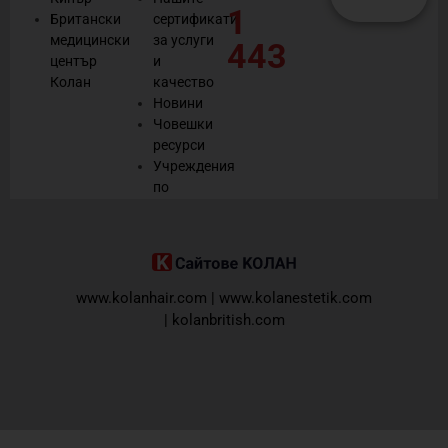
1
Британски
сертификати
медицински
за услуги
443
център
и
Колан
качество
Новини
Човешки
ресурси
Учреждения
по
споразумение
www.kolanhair.com
|
www.kolanestetik.com
|
kolanbritish.com