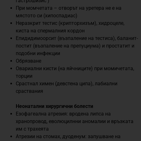
гастрошизис )
При момчетата – отворът на уретера не е на
мястото си (хипоспадиас)
Неразкрит тестис (крипторхизъм), хидроцеле,
киста на спермалния кордон
Епидидимоорсит (възпаление на тестиса), баланит-
постит (възпаление на препуциума) и простатит и
подобни инфекции
Обрязване
Овариални кисти (на яйчниците) при момичетата,
торции
Срастнал химен (девстена ципа), лабиални
сраствания
Неонатални хирургични болести
Езофагеална атрезия: вродена липса на
хранопровод, еволюцилнни аномалии и връзката
им с трахеята
Атрезии на стомах, дуоденум: запушване на