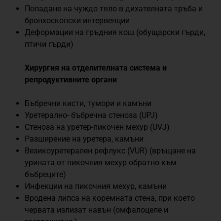
Попадане на чуждо тяло в дихателната тръба и
бронхоскопски интервенции
Деформации на гръдния кош (обущарски гърди,
птичи гърди)
Хирургия на отделителната система и
репродуктивните органи
Бъбречни кисти, тумори и камъни
Уретерално- бъбречна стеноза (UPJ)
Стеноза на уретер-пикочен мехур (UVJ)
Разширение на уретера, камъни
Везикоуретерален рефлукс (VUR) (връщане на
урината от пикочния мехур обратно към
бъбреците)
Инфекции на пикочния мехур, камъни
Вродена липса на коремната стена, при което
червата излизат навън (омфалоцеле и