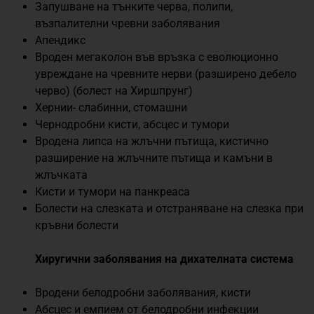
Запушване на тънките черва, полипи,
възпалителни чревни заболявания
Апендикс
Вроден мегаколон във връзка с еволюционно
увреждане на чревните нерви (разширено дебело
черво) (болест на Хиршпрунг)
Хернии- слабинни, стомашни
Чернодробни кисти, абсцес и тумори
Вродена липса на жлъчни пътища, кистично
разширение на жлъчните пътища и камъни в
жлъчката
Кисти и тумори на панкреаса
Болести на слезката и отстраняване на слезка при
кръвни болести
Хиругични заболявания на дихателната система
Вродени белодробни заболявания, кисти
Абсцес и емпием от белодробни инфекции