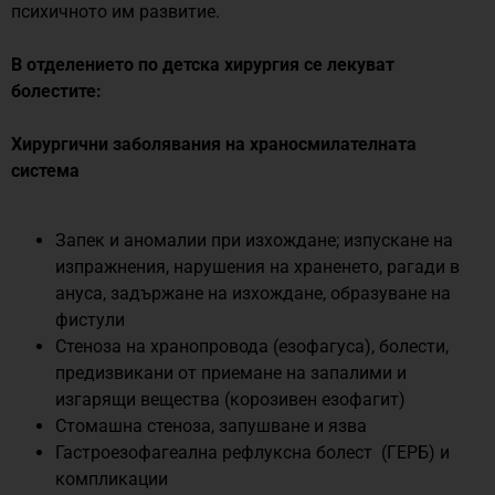
психичното им развитие.
В отделението по детска хирургия се лекуват
болестите:
Хирургични заболявания на храносмилателната
система
Запек и аномалии при изхождане; изпускане на
изпражнения, нарушения на храненето, рагади в
ануса, задържане на изхождане, образуване на
фистули
Стеноза на хранопровода (езофагуса), болести,
предизвикани от приемане на запалими и
изгарящи вещества (корозивен езофагит)
Стомашна стеноза, запушване и язва
Гастроезофагеална рефлуксна болест (ГЕРБ) и
компликации