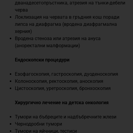
дванадесетопръстника, атрезия на тънки-дебели
черва
Локлизация на червата в гръдния кош поради
липса на диафрагма (вродена диафрагмална
херния)
Вродена стеноза или атрезия на ануса
(аноректални малформации)
Ендоскопски процедури
Езофагоскопия, гастроскопия, дуоденоскопия
Колоноскопия, ректоскопия, аноскопия
Цистоскопия, уретроскопия, бронхоскопия
Хирургично лечение на детска онкология
Тумори на бъбреците и надбъбречните жлези
Чернодробни тумори
Тумори на яйчници, тестиси