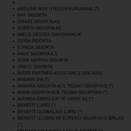
MEDLİNE BOX ÜYELERİ KURUMSAL (*)
RAY SİGORTA
ZİRAAT SİGORTA AŞ
ZURİCH SİGORTA AŞ
İMECE DESTEK DANIŞMANLIK
DOĞA SİGORTA
ETHICA SİGORTA
HALK SİGORTA A.Ş.
TÜRK NİPPON SİGORTA
UNICO SİGORTA
INTER PARTNER ASSISTANCE (IPA-AXA)
AKBANK IPA (*)
ANKARA SİGORTA ACİL TEDAVİ SİGORTASI (*)
AVİVA SİGORTA ACİL TEDAVİ SİGORTASI (*)
AVİVASA EMEKLİLİK VE HAYAT AŞ (*)
BENEFİT CARD (*)
BENEFİT GLOBAL AIG CARD (*)
BENEFİT GLOBAL VE EUREKO SİGORTA İŞ BİRLİĞİ
(*)
DR BACK UP KİŞİSEL SAĞLIK SİSTEMİ (*)