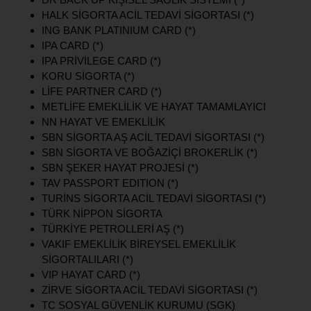
HALK SİGORTA ACİL TEDAVİ SİGORTASI (*)
ING BANK PLATINIUM CARD (*)
IPA CARD (*)
IPA PRİVİLEGE CARD (*)
KORU SİGORTA (*)
LİFE PARTNER CARD (*)
METLİFE EMEKLİLİK VE HAYAT TAMAMLAYICI
NN HAYAT VE EMEKLİLİK
SBN SİGORTA AŞ ACİL TEDAVİ SİGORTASI (*)
SBN SİGORTA VE BOĞAZİÇİ BROKERLİK (*)
SBN ŞEKER HAYAT PROJESİ (*)
TAV PASSPORT EDITION (*)
TURİNS SİGORTA ACİL TEDAVİ SİGORTASI (*)
TÜRK NİPPON SİGORTA
TÜRKİYE PETROLLERİ AŞ (*)
VAKIF EMEKLİLİK BİREYSEL EMEKLİLİK
SİGORTALILARI (*)
VIP HAYAT CARD (*)
ZİRVE SİGORTA ACİL TEDAVİ SİGORTASI (*)
TC SOSYAL GÜVENLİK KURUMU (SGK)