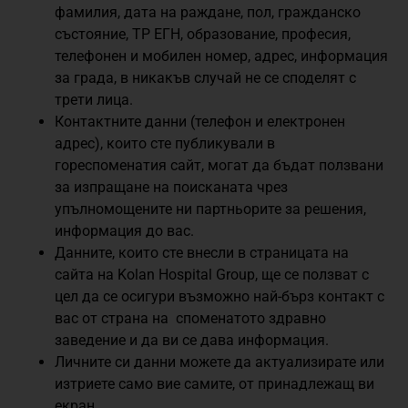
фамилия, дата на раждане, пол, гражданско
състояние, ТР ЕГН, образование, професия,
телефонен и мобилен номер, адрес, информация
за града, в никакъв случай не се споделят с
трети лица.
Контактните данни (телефон и електронен
адрес), които сте публикували в
гореспоменатия сайт, могат да бъдат ползвани
за изпращане на поисканата чрез
упълномощените ни партньорите за решения,
информация до вас.
Данните, които сте внесли в страницата на
сайта на Kolan Hospital Group, ще се ползват с
цел да се осигури възможно най-бърз контакт с
вас от страна на споменатото здравно
заведение и да ви се дава информация.
Личните си данни можете да актуализирате или
изтриете само вие самите, от принадлежащ ви
екран.