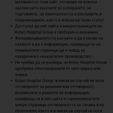
материал от този сайт, отговаря на всички
закони като законите за копирането, за
търговията , за безопасността и рекламите, и
комуникациите, както и всякакъв техен статут.
Достъпът до уеб сайта и микространиците на
Kolan Hospital Group е свободен и анонимен.
Фалшивицирането по какъвто и да е начин на
каквато и да е информация, намираща се на
споменатите страници ще е повод за
юридическо наказателно производство.
Не трябва да се разбира, че Kolan Hospital Group
одобрява спонсорираните от него марка или
марки.
Kolan Hospital Group в никакъв случай не носи
отговорност за решение или отговорност,
възникнали в рамките на информация,
намираща се в уеб сайта и гореспоменатите
микро страници, отговорността за такива е на
посетителя; както и в никакъв случай не носи