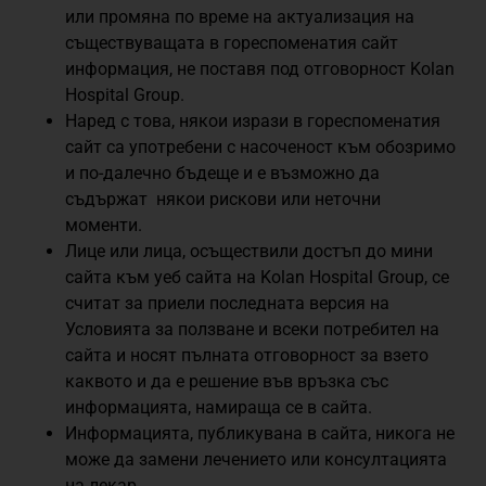
или промяна по време на актуализация на
съществуващата в гореспоменатия сайт
информация, не поставя под отговорност Kolan
Hospital Group.
Наред с това, някои изрази в гореспоменатия
сайт са употребени с насоченост към обозримо
и по-далечно бъдеще и е възможно да
съдържат някои рискови или неточни
моменти.
Лице или лица, осъществили достъп до мини
сайта към уеб сайта на Kolan Hospital Group, се
считат за приели последната версия на
Условията за ползване и всеки потребител на
сайта и носят пълната отговорност за взето
каквото и да е решение във връзка със
информацията, намираща се в сайта.
Информацията, публикувана в сайта, никога не
може да замени лечението или консултацията
на лекар.