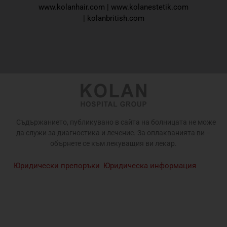
www.kolanhair.com
|
www.kolanestetik.com
|
kolanbritish.com
Съдържанието, публикувано в сайта на болницата не може
да служи за диагностика и лечение. За оплакванията ви –
обърнете се към лекуващия ви лекар.
Юридически препоръки
Юридическа информация