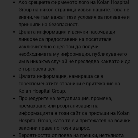
Ако срещнете фирменото лого на Kolan Hospital
Group на някоя страница извън нашите, това не
значи, че там важат тези условия за ползване и
принципи на безопасност.
Цялата информация и всички насочващи
линкове са предоставени на посетителя
изключително с цел той да получи
необходимата му информация, публикуването
им в никакъв случай не преследва каквато и да
е търговска цел.
Цялата информация, намираща се в
гореспоменатите страници е притежание на
Kolan Hospital Group.
Процедурите на актуализация, промяна,
премахване или реорганизация на
информацията в този сайт са присъщи на Kolan
Hospital Group, като тя е и притежател на всички
законни права по този въпрос.
Вероятността от поява на грешки, непълнота