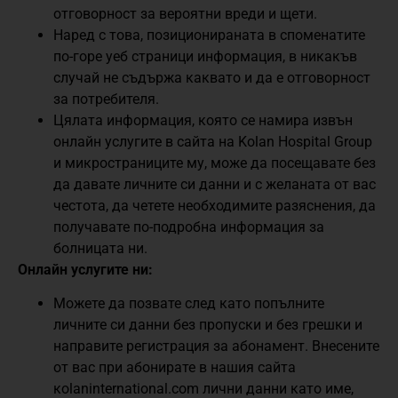
отговорност за вероятни вреди и щети.
Наред с това, позиционираната в споменатите
по-горе уеб страници информация, в никакъв
случай не съдържа каквато и да е отговорност
за потребителя.
Цялата информация, която се намира извън
онлайн услугите в сайта на Kolan Hospital Group
и микространиците му, може да посещавате без
да давате личните си данни и с желаната от вас
честота, да четете необходимите разяснения, да
получавате по-подробна информация за
болницата ни.
Онлайн услугите ни:
Можете да позвате след като попълните
личните си данни без пропуски и без грешки и
направите регистрация за абонамент. Внесените
от вас при абонирате в нашия сайта
кolaninternational.com лични данни като име,