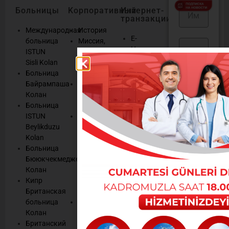
Больницы
Kорпоративный
Интернет-
транзакции
Международная
История
E-
больница
Миссия,
Назначение
ISTUN
Видение,
E-
Sisli Kolan
Наши
Результаты
Больница
Ценности
E-
Или, может
Байрампаша
Система
Консультация
быть, вы хотите
Колан
управления
Выздоравливай
Больница
качеством
собрать
Мы
ISTUN
HСистема
информацию обо
слушаем
Beylikduzu
управления
всех последних
Управление
Kolan
правами
новостях,
cookies
Больница
пациентов
информационных
Бююкчекмедже
Наш
444
и рекламных
Колан
Сервис и
материалах,
Кипр
Сертификаты
1
Британская
Качества
информационных
443
больница
Средства
бюллетенях
Колан
массовой
Колана.
Британский
информации