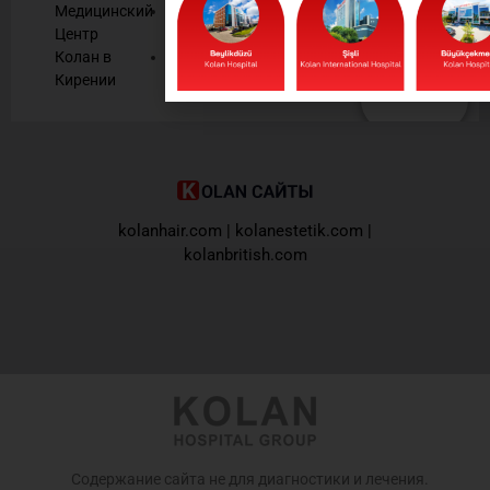
Медицинский
Человеческие
Oтправить
Центр
ресурсы
Колан в
Контрактные
Кирении
учреждения
kolanhair.com
|
kolanestetik.com
|
kolanbritish.com
Содержание сайта не для диагностики и лечения.