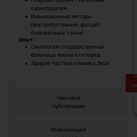
озонотерапия
Инъекционные методы
(внутрисуставные, фасцит,
болезненные точки)
Опыт
Синопская государственная
больница имени Ататюрка
Эдирне Частная клиника Экол
П
п
Научные
публикации
Информация
м