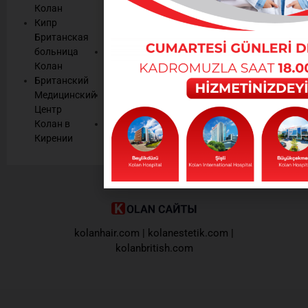
444
и рекламных
Колан
Сервис и
материалах,
Кипр
Сертификаты
1
Британская
Качества
информационных
443
больница
Средства
бюллетенях
Колан
массовой
Колана.
Британский
информации
Медицинский
Человеческие
Oтправить
Центр
ресурсы
Колан в
Контрактные
Кирении
учреждения
kolanhair.com
|
kolanestetik.com
|
kolanbritish.com