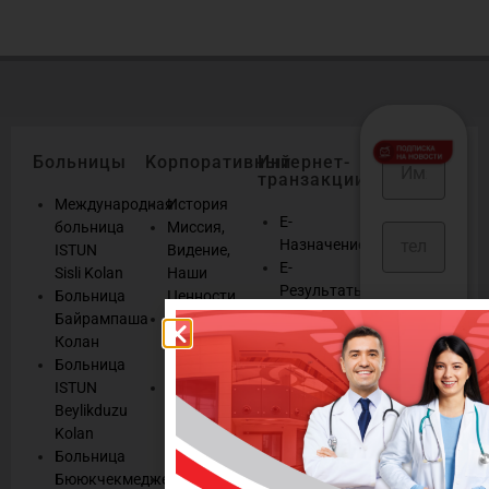
Больницы
Kорпоративный
Интернет-
транзакции
Международная
История
E-
больница
Миссия,
Назначение
ISTUN
Видение,
E-
Sisli Kolan
Наши
Результаты
Больница
Ценности
E-
Или, может
Байрампаша
Система
Консультация
быть, вы хотите
Колан
управления
Выздоравливай
Больница
качеством
собрать
Мы
ISTUN
HСистема
информацию обо
слушаем
Beylikduzu
управления
всех последних
Управление
Kolan
правами
новостях,
cookies
Больница
пациентов
информационных
Бююкчекмедже
Наш