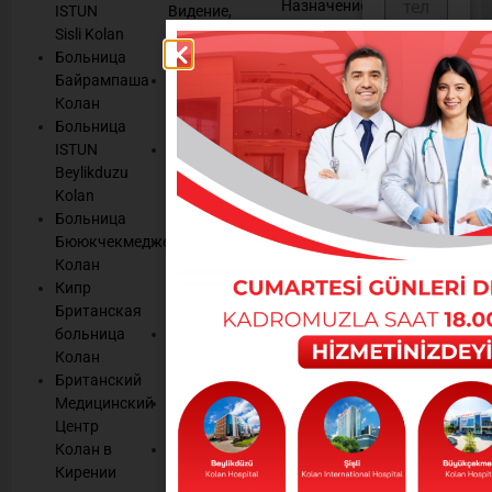
Назначение
ISTUN
Видение,
E-
Sisli Kolan
Наши
Результаты
Больница
Ценности
E-
Или, может
Байрампаша
Система
Консультация
быть, вы хотите
Колан
управления
Выздоравливай
Больница
качеством
собрать
Мы
ISTUN
HСистема
информацию обо
слушаем
Beylikduzu
управления
всех последних
Управление
Kolan
правами
новостях,
cookies
Больница
пациентов
информационных
Бююкчекмедже
Наш
444
и рекламных
Колан
Сервис и
материалах,
Кипр
Сертификаты
1
Британская
Качества
информационных
443
больница
Средства
бюллетенях
Колан
массовой
Колана.
Британский
информации
Медицинский
Человеческие
Oтправить
Центр
ресурсы
Колан в
Контрактные
Кирении
учреждения