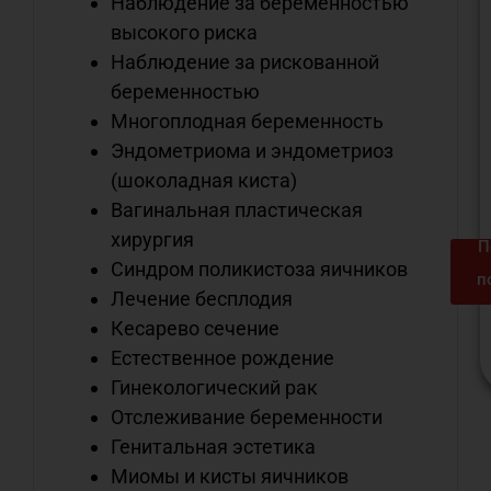
Наблюдение за беременностью
высокого риска
Наблюдение за рискованной
беременностью
Многоплодная беременность
Эндометриома и эндометриоз
(шоколадная киста)
Вагинальная пластическая
хирургия
П
Синдром поликистоза яичников
п
Лечение бесплодия
Кесарево сечение
Естественное рождение
Гинекологический рак
Отслеживание беременности
Генитальная эстетика
м
Миомы и кисты яичников
с