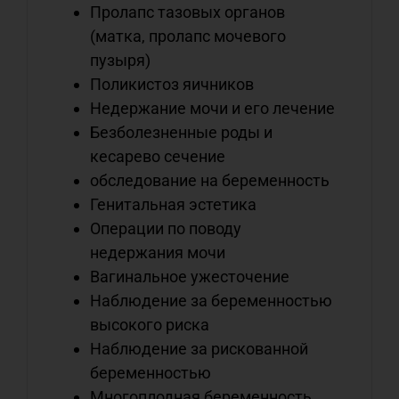
Пролапс тазовых органов
с
(матка, пролапс мочевого
пузыря)
о
Поликистоз яичников
о
Недержание мочи и его лечение
Безболезненные роды и
кесарево сечение
м
обследование на беременность
с
Генитальная эстетика
с
Операции по поводу
недержания мочи
в
Вагинальное ужесточение
о
Наблюдение за беременностью
высокого риска
Наблюдение за рискованной
беременностью
м
Многоплодная беременность