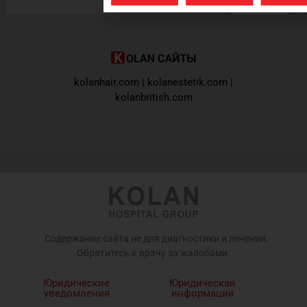
kolanhair.com
|
kolanestetik.com
|
kolanbritish.com
Содержание сайта не для диагностики и лечения.
Обратитесь к врачу за жалобами.
Юридические
Юридическая
уведомления
информация