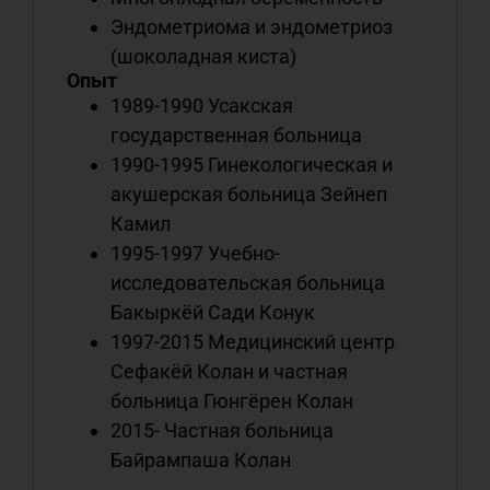
д
Эндометриома и эндометриоз
д
н
(шоколадная киста)
б
Опыт
1989-1990 Усакская
о
государственная больница
1990-1995 Гинекологическая и
акушерская больница Зейнеп
Камил
1995-1997 Учебно-
исследовательская больница
Бакыркёй Сади Конук
1997-2015 Медицинский центр
Сефакёй Колан и частная
больница Гюнгёрен Колан
2015- Частная больница
Байрампаша Колан