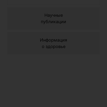
с
Научные
о
публикации
о
Информация
о здоровье
м
с
с
в
о
м