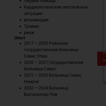
Первая помощь
Кардиологические неотложные
ситуации
реанимация
Травма
риаж
Опыт
2017 — 2020 Районная
государственная больница
П
Сивас Улаш
п
2020 — 2021 Государственная
больница Сивас
2021 — 2022 Больница Сивас
Нумуне
2022 — 2024 Больница
Бахчешехир Лив
м
с