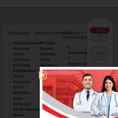
Больницы
Kорпоративный
Интернет-
транзакции
Международная
История
E-
больница
Миссия,
Назначение
ISTUN
Видение,
E-
Sisli Kolan
Наши
Результаты
Больница
Ценности
E-
Или, может
Байрампаша
Система
Консультация
быть, вы хотите
Колан
управления
Выздоравливай
Больница
качеством
собрать
Мы
ISTUN
HСистема
информацию обо
слушаем
Beylikduzu
управления
всех последних
Управление
Kolan
правами
новостях,
cookies
Больница
пациентов
информационных
Бююкчекмедже
Наш
444
и рекламных
Колан
Сервис и