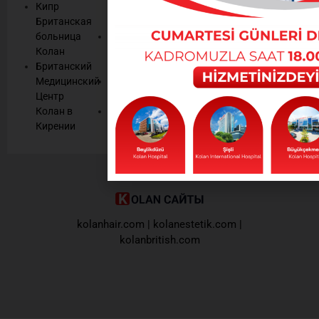
материалах,
Кипр
Сертификаты
1
Британская
Качества
информационных
443
больница
Средства
бюллетенях
Колан
массовой
Колана.
Британский
информации
Медицинский
Человеческие
Oтправить
Центр
ресурсы
Колан в
Контрактные
Кирении
учреждения
kolanhair.com
|
kolanestetik.com
|
kolanbritish.com