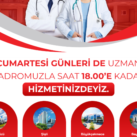
иография)
 больница Тюркие
ерситета Инёню
ых исследований Маастрцихта
ерситета Абант Иззет Байсал
льница Мерсина