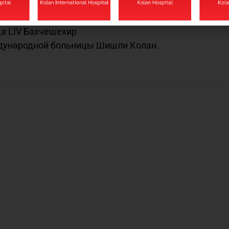
ишехир
на
ца LIV Бахчешехир
дународной больницы Шишли Колан.