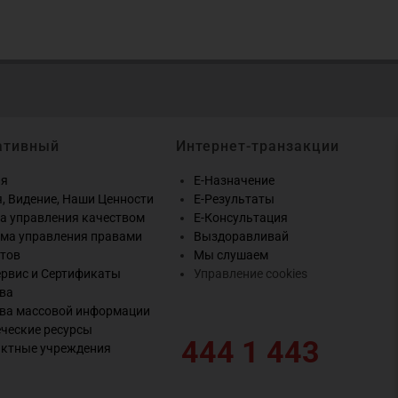
ативный
Интернет-транзакции
ия
E-Назначение
, Видение, Наши Ценности
E-Результаты
а управления качеством
E-Консультация
ма управления правами
Выздоравливай
тов
Мы слушаем
рвис и Сертификаты
Управление cookies
ва
ва массовой информации
ческие ресурсы
444 1 443
ктные учреждения