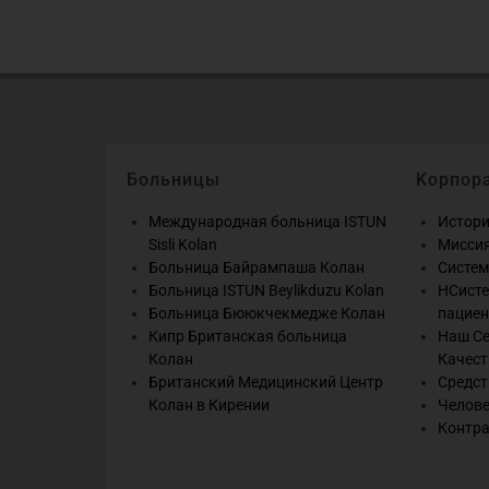
Больницы
Kорпор
Международная больница ISTUN
Истор
Sisli Kolan
Миссия
Больница Байрампаша Колан
Систем
Больница ISTUN Beylikduzu Kolan
HСисте
Больница Бююкчекмедже Колан
пациен
Кипр Британская больница
Наш Се
Колан
Качест
Британский Медицинский Центр
Средст
Колан в Кирении
Челове
Контра