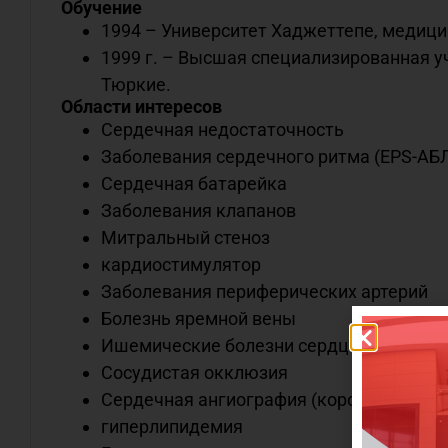
Обучение
1994 – Университет Хаджеттепе, медици
1999 г. – Высшая специализированная у
Тюркие.
Области интересов
Сердечная недостаточность
Заболевания сердечного ритма (EPS-А
Сердечная батарейка
Заболевания клапанов
Митральный стеноз
кардиостимулятор
Заболевания периферических артерий
Болезнь яремной вены
Ишемические болезни сердца
Сосудистая окклюзия
Сердечная ангиография (коронарная ан
гиперлипидемия