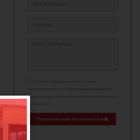
Я прочитал информацию о Законе о защите
персональных данных № 6998; Я разрешаю использовать
мою контактную информацию для напоминаний о встречах и
доставки услуг.
Позвольте нам позвонить вам