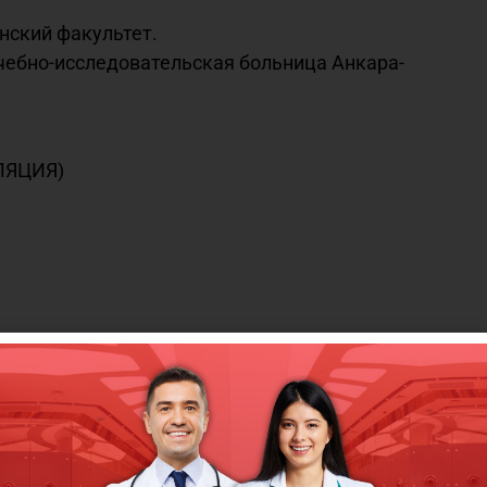
нский факультет.
чебно-исследовательская больница Анкара-
БЛЯЦИЯ)
гиография)