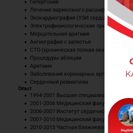
Гипертония
Лечение варикозного расширения вен
Эхокардиография (УЗИ сердца, эхокард
Электрофизиологические приложения
Мерцательная аритмия
Ангиография с запястья
CTO (хроническая полная окклюзия)
Процедуры абляции
Аритмии
Заболевания коронарных артерий
Сердечный ревматизм
Опыт
1994-2001 Высшая специализированная
2001-2006 Медицинский факультет Унив
2006-2007 Институт сердечно-сосудист
2007-2010 Медицинский факультет Унив
2010-2015 Частная ближневосточная бо