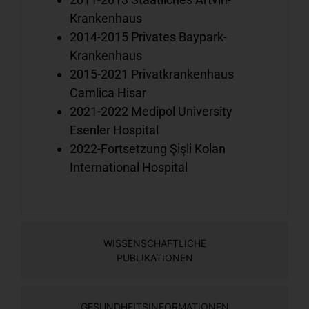
u
Krankenhaus
A
2014-2015 Privates Baypark-
Krankenhaus
2015-2021 Privatkrankenhaus
Camlica Hisar
H
2021-2022 Medipol University
k
Esenler Hospital
S
2022-Fortsetzung Şişli Kolan
u
International Hospital
Ä
k
WISSENSCHAFTLICHE
PUBLIKATIONEN
H
e
S
GESUNDHEITSINFORMATIONEN