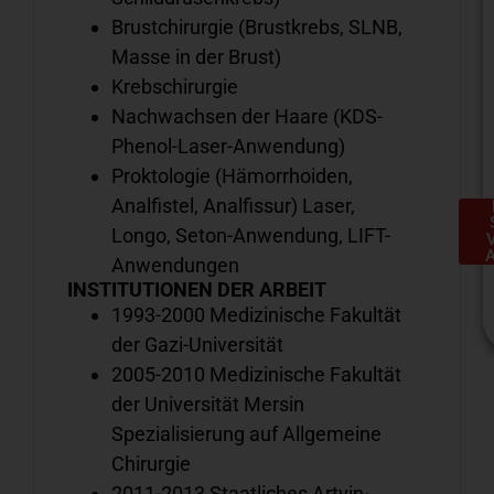
Brustchirurgie (Brustkrebs, SLNB,
Masse in der Brust)
Krebschirurgie
Nachwachsen der Haare (KDS-
Phenol-Laser-Anwendung)
Proktologie (Hämorrhoiden,
Analfistel, Analfissur) Laser,
Longo, Seton-Anwendung, LIFT-
Anwendungen
INSTITUTIONEN DER ARBEIT
1993-2000 Medizinische Fakultät
der Gazi-Universität
2005-2010 Medizinische Fakultät
der Universität Mersin
H
Spezialisierung auf Allgemeine
e
Chirurgie
S
a
2011-2013 Staatliches Artvin-