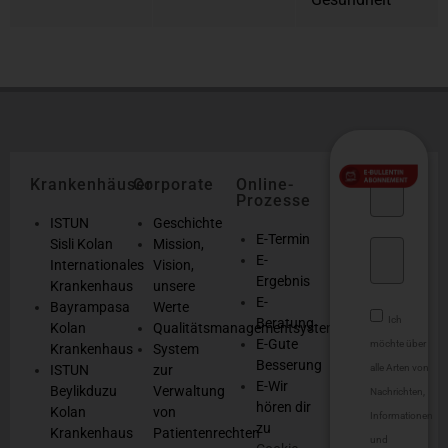
Krankenhäuser
Corporate
Online-
Prozesse
ISTUN
Geschichte
E-Termin
Sisli Kolan
Mission,
E-
Internationales
Vision,
Ergebnis
Krankenhaus
unsere
E-
Bayrampasa
Werte
Ich
Beratung
Kolan
Qualitätsmanagementsystem
E-Gute
möchte über
Krankenhaus
System
Besserung
alle Arten von
ISTUN
zur
E-Wir
Beylikduzu
Verwaltung
Nachrichten,
hören dir
Kolan
von
Informationen
zu
Krankenhaus
Patientenrechten
und