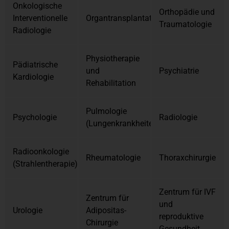
Onkologische
Orthopädie und
Interventionelle
Organtransplantationszentrum
Traumatologie
Radiologie
Physiotherapie
Pädiatrische
und
Psychiatrie
Kardiologie
Rehabilitation
Pulmologie
Psychologie
Radiologie
(Lungenkrankheiten)
Radioonkologie
Rheumatologie
Thoraxchirurgie
(Strahlentherapie)
Zentrum für IVF
Zentrum für
und
Urologie
Adipositas-
reproduktive
Chirurgie
Gesundheit