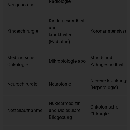
Radiologie
Neugeborene
Kindergesundheit
und -
Kinderchirurgie
Koronarintensivsta
krankheiten
(Pädiatrie)
Medizinische
Mund- und
Mikrobiologielabor
Onkologie
Zahngesundheit
Nierenerkrankunge
Neurochirurgie
Neurologie
(Nephrologie)
Nuklearmedizin
Onkologische
Notfallaufnahme
und Molekulare
Chirurgie
Bildgebung