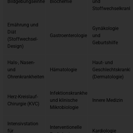
Bildgebungseinheit
Biochemie
und
Stoffwechselkrankh
Ernährung und
Gynäkologie
Diät
Gastroenterologie
und
(Stoffwechsel-
Geburtshilfe
Design)
Hals-, Nasen-
Haut- und
und
Hämatologie
Geschlechtskrankh
Ohrenkrankheiten
(Dermatologie)
Infektionskrankheiten
Herz-Kreislauf-
und klinische
Innere Medizin
Chirurgie (KVC)
Mikrobiologie
Intensivstation
Interventionelle
für
Kardiologie