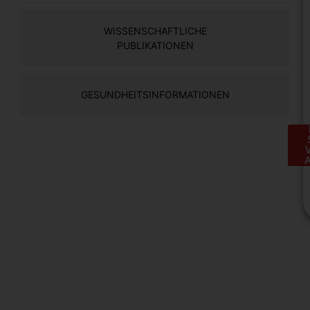
WISSENSCHAFTLICHE
PUBLIKATIONEN
GESUNDHEITSINFORMATIONEN
H
e
S
a