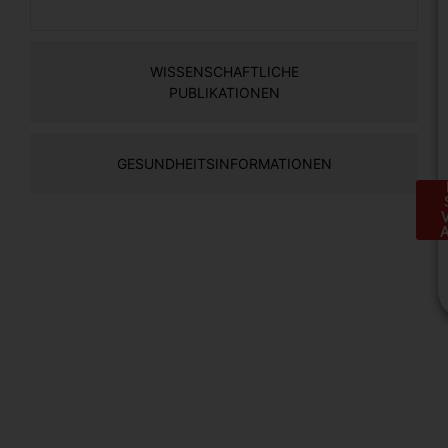
WISSENSCHAFTLICHE
PUBLIKATIONEN
GESUNDHEITSINFORMATIONEN
H
e
S
a