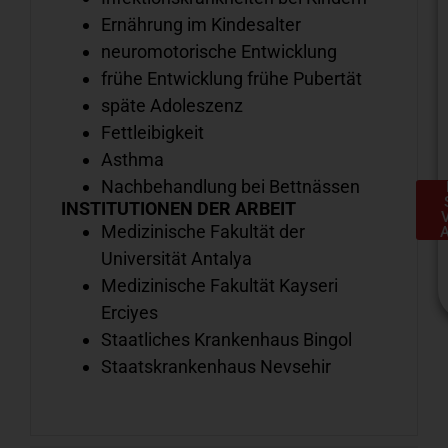
Ernährung im Kindesalter
neuromotorische Entwicklung
frühe Entwicklung frühe Pubertät
späte Adoleszenz
Fettleibigkeit
Asthma
Nachbehandlung bei Bettnässen
INSTITUTIONEN DER ARBEIT
Medizinische Fakultät der
Universität Antalya
Medizinische Fakultät Kayseri
Erciyes
Staatliches Krankenhaus Bingol
Staatskrankenhaus Nevsehir
H
e
S
a