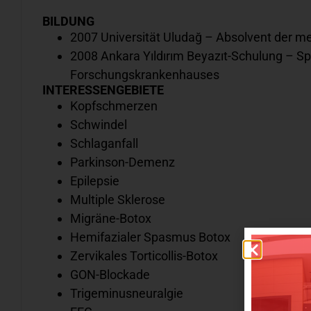
BILDUNG
2007 Universität Uludağ – Absolvent der me
2008 Ankara Yıldırım Beyazıt-Schulung – Sp
Forschungskrankenhauses
INTERESSENGEBIETE
Kopfschmerzen
Schwindel
Schlaganfall
Parkinson-Demenz
Epilepsie
Multiple Sklerose
Migräne-Botox
Hemifazialer Spasmus Botox
Zervikales Torticollis-Botox
GON-Blockade
Trigeminusneuralgie