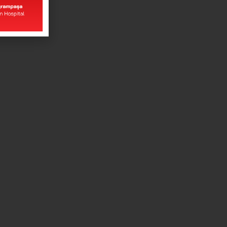
UNSERE KRANKENHÄUSER
Hier erreichen Sie unsere Krankenhauser
ONLINE-PROZESSE
Hier können Sie sich für Termine Ergebnisse und