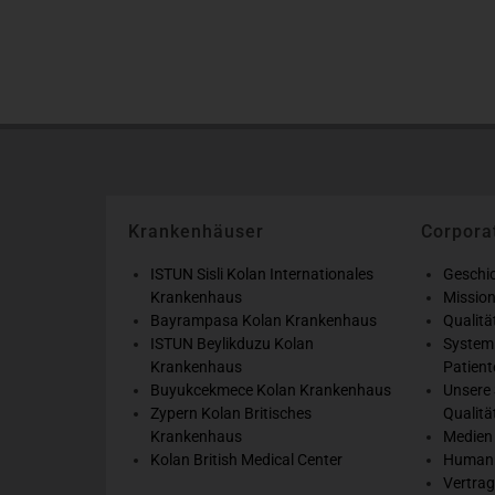
Krankenhäuser
Corpora
ISTUN Sisli Kolan Internationales
Geschi
Krankenhaus
Mission
Bayrampasa Kolan Krankenhaus
Qualit
ISTUN Beylikduzu Kolan
System
Krankenhaus
Patient
Buyukcekmece Kolan Krankenhaus
Unsere 
Zypern Kolan Britisches
Qualitä
Krankenhaus
Medien
Kolan British Medical Center
Humanr
Vertrag