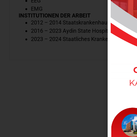
EEG
EMG
INSTITUTIONEN DER ARBEIT
2012 – 2014 Staatskrankenhaus Çanakkale
2016 – 2023 Aydin State Hospital
2023 – 2024 Staatliches Krankenhaus Bursa