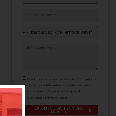
Ich habe die Informationen zum Gesetz Nr. 6998 zum Schutz
personenbezogener Daten gelesen. Ich erlaube, dass meine
Kontaktinformationen für Terminerinnerungen und
Servicebereitstellung verwendet werden.
LASSEN SIE SICH VON UNS
ANRUFEN