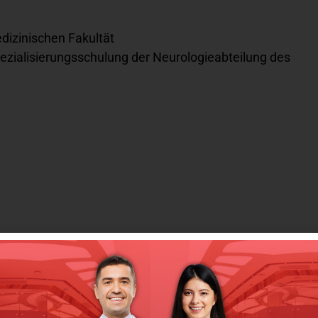
dizinischen Fakultät
ezialisierungsschulung der Neurologieabteilung des