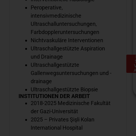
Peroperative,
intensivmedizinische
Ultraschalluntersuchungen,
Farbdoppleruntersuchungen
Nichtvaskuläre Interventionen
Ultraschallgestützte Aspiration
und Drainage
Ultraschallgestützte
Gallenwegsuntersuchungen und -
drainage
Ultraschallgestützte Biopsie
INSTITUTIONEN DER ARBEIT
2018-2025 Medizinische Fakultät
der Gazi-Universität
H
2025 – Privates Şişli Kolan
e
International Hospital
S
a