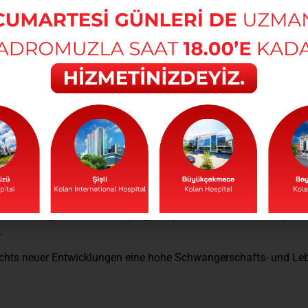
Nackendickenmessung
Nackendickenmessung
rsuchung
dacht auf Anomalie
uchung
en
 Komfort, der es werdenden Müttern ermöglicht, sich in einer f
 der seit 9 Monaten erwartet wird.
burt in der Abteilung durchgeführt wird, und den Befunden, die i
rfolgt.
stleistungen für normale (vaginale) Geburt, Kaiserschnitt (mit 
.
sichts neuer Entwicklungen eine hohe Schwangerschafts- und Le