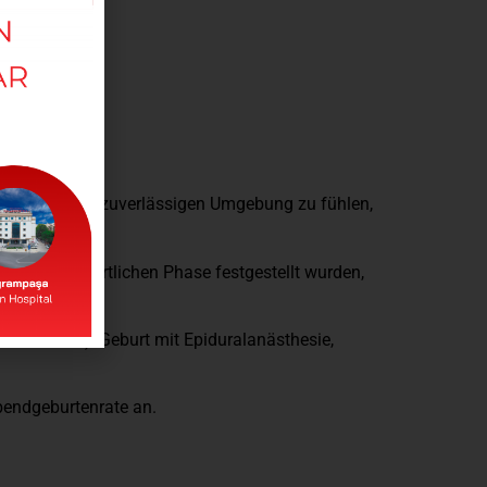
riedlichen und zuverlässigen Umgebung zu fühlen,
n der vorgeburtlichen Phase festgestellt wurden,
Vollnarkose), Geburt mit Epiduralanästhesie,
bendgeburtenrate an.