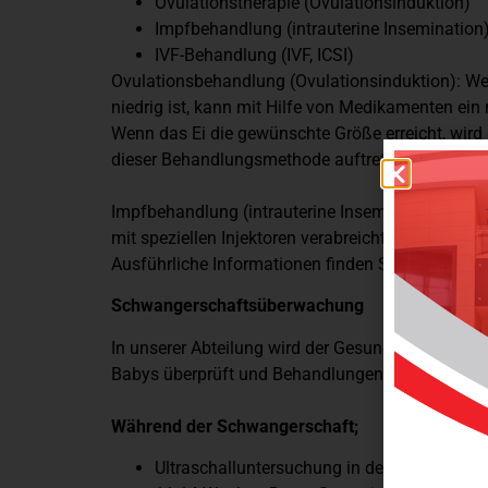
Ovulationstherapie (Ovulationsinduktion)
Impfbehandlung (intrauterine Insemination
IVF-Behandlung (IVF, ICSI)
Ovulationsbehandlung (Ovulationsinduktion): Wenn
niedrig ist, kann mit Hilfe von Medikamenten ein
Wenn das Ei die gewünschte Größe erreicht, wir
dieser Behandlungsmethode auftreten.
Impfbehandlung (intrauterine Insemination): Hie
mit speziellen Injektoren verabreicht werden.
Ausführliche Informationen finden Sie auf unsere
Schwangerschaftsüberwachung
In unserer Abteilung wird der Gesundheitszust
Babys überprüft und Behandlungen durchgeführt
Während der Schwangerschaft;
Ultraschalluntersuchung in der Frühschwan