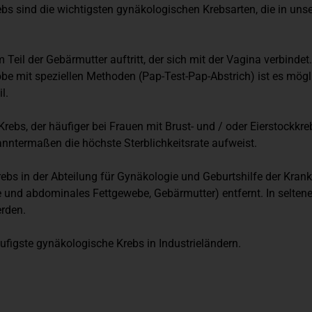
s sind die wichtigsten gynäkologischen Krebsarten, die in unse
m Teil der Gebärmutter auftritt, der sich mit der Vagina verbind
mit speziellen Methoden (Pap-Test-Pap-Abstrich) ist es möglich
l.
rebs, der häufiger bei Frauen mit Brust- und / oder Eierstockkre
kanntermaßen die höchste Sterblichkeitsrate aufweist.
rebs in der Abteilung für Gynäkologie und Geburtshilfe der Kra
d abdominales Fettgewebe, Gebärmutter) entfernt. In seltene
erden.
ufigste gynäkologische Krebs in Industrieländern.