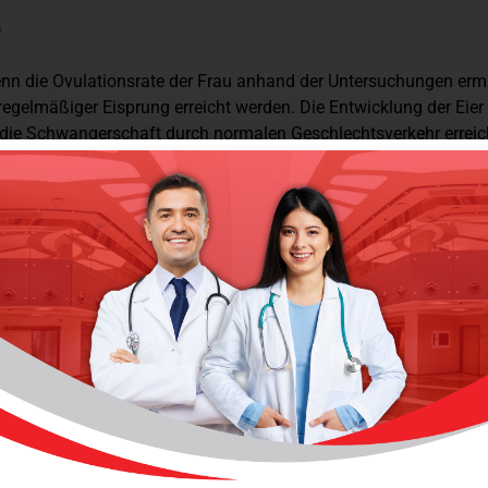
)
 die Ovulationsrate der Frau anhand der Untersuchungen ermitte
 regelmäßiger Eisprung erreicht werden. Die Entwicklung der Eier
d die Schwangerschaft durch normalen Geschlechtsverkehr errei
rbei handelt es sich um eine Methode, bei der die Spermien d
r Seite zum Zentrum für IVF.
and schwangerer Frauen und Babys genau überwacht, der routin
, um Fehlgeburten und Totgeburten vorzubeugen.
gerschaft