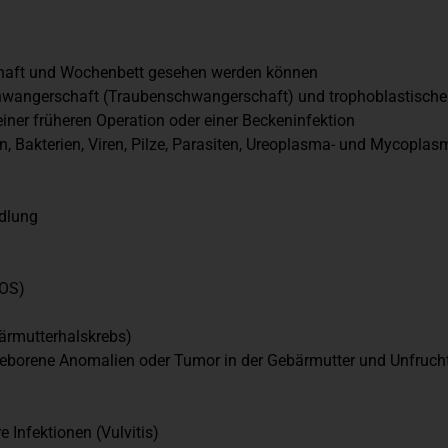
chaft und Wochenbett gesehen werden können
wangerschaft (Traubenschwangerschaft) und trophoblastische
ner früheren Operation oder einer Beckeninfektion
n, Bakterien, Viren, Pilze, Parasiten, Ureoplasma- und Mycopl
ndlung
COS)
rmutterhalskrebs)
geborene Anomalien oder Tumor in der Gebärmutter und Unfrucht
e Infektionen (Vulvitis)