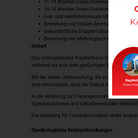
11-14 Wochen Down-Screening-Test und 
16-18 Wochen Down-Screening-Test und 
Drei- und vierdimensionale Ultraschallunte
Bewertung von fetalen Anomalien oder Ver
Geburtshilfliche Doppler-Ultraschallunters
Bewertung von Mehrlingsschwangerschaft
Geburt
Das internationales Krankenhaus Kolan bietet den
während sie sich dem großartigen Moment nähern,
Mit der ersten Untersuchung, die zu Beginn der Ge
wird entschieden, dass die Geburt nach Methode e
In der Abteilung für Frauengesundheit werden Dien
Spinalanästhesie und Geburtsmethoden erbracht
Die Abteilung für Frauengesundheit strebt ange
Gynäkologische Krebserkrankungen