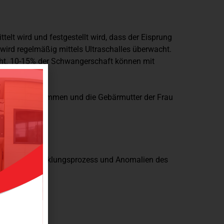
lt wird und festgestellt wird, dass der Eisprung
 wird regelmäßig mittels Ultraschalles überwacht.
cht. 10-15% der Schwangerschaft können mit
es Mannes entnommen und die Gebärmutter der Frau
emäßige Entwicklungsprozess und Anomalien des