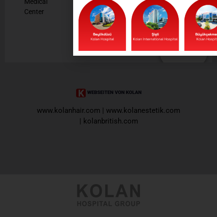
Medical
Center
SENDEN
www.kolanhair.com
|
www.kolanestetik.com
|
kolanbritish.com