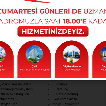
 vereinbaren Lebenslauf des Arztes WISSENSCHAFTLICH
te Brustkrebs Schilddrüsenkrebs Darmkrebs Hämorrhoiden L
i Etfal Krankenhaus Allgemeine Chirurgie Yedikule Chest Dis
lunamadı. Bildung A.Ü. Medizinschule […]
te
Online-Prozesse
chte
E-Termin
, Vision, unsere Werte
E-Ergebnis
ätsmanagementsystem
E-Beratung
 zur Verwaltung von
E-Gute Besserung
enrechten
E-Wir hören dir zu
Service- und
Cookie-Verwaltung