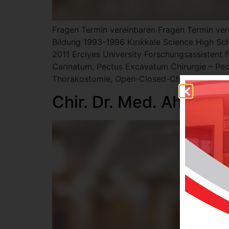
Fragen Termin vereinbaren Fragen Termin
Bildung 1993-1996 Kırıkkale Science High Sc
2011 Erciyes University Forschungsassistent 
Carinatum, Pectus Excavatum Chirurgie – Pe
Thorakostomie, Open-Closed-Chirurgie) Tumo
Chir. Dr. Med. Ahmet 