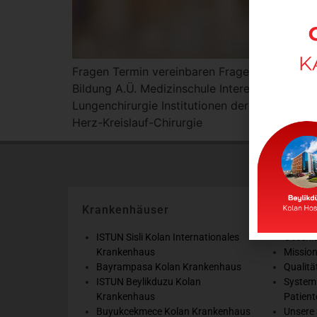
Fragen Termin vereinbaren Fragen Termin
Bildung A.Ü. Medizinschule Interessengebie
Lungenchirurgie Institutionen der Arbeit Şişl
Herz-Kreislauf-Chirurgie Henüz yazı bu
Krankenhäuser
Corpora
ISTUN Sisli Kolan Internationales
Geschi
Krankenhaus
Mission
Bayrampasa Kolan Krankenhaus
Qualit
ISTUN Beylikduzu Kolan
System
Krankenhaus
Patient
Buyukcekmece Kolan Krankenhaus
Unsere 