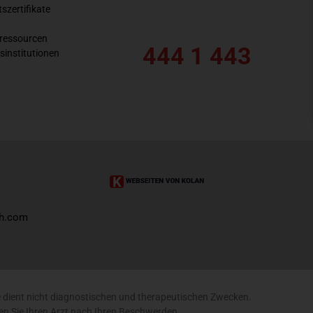
tszertifikate
essourcen
444 1 443
sinstitutionen
sh.com
e dient nicht diagnostischen und therapeutischen Zwecken.
en Sie Ihren Arzt nach Ihren Beschwerden.