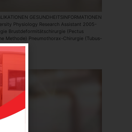
E PUBLIKATIONEN GESUNDHEITSINFORMATIONEN
ersity Physiology Research Assistant 2005-
gie Brustdeformitätschirurgie (Pectus
che Methode) Pneumothorax-Chirurgie (Tubus-