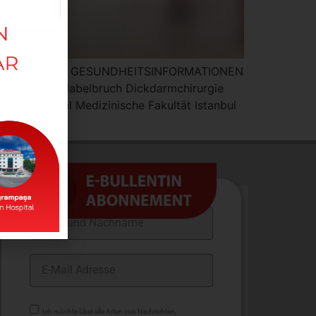
E PUBLIKATIONEN GESUNDHEITSINFORMATIONEN
eistenbruch Nabelbruch Dickdarmchirurgie
eases Hospital Medizinische Fakultät Istanbul
Ich möchte über alle Arten von Nachrichten,