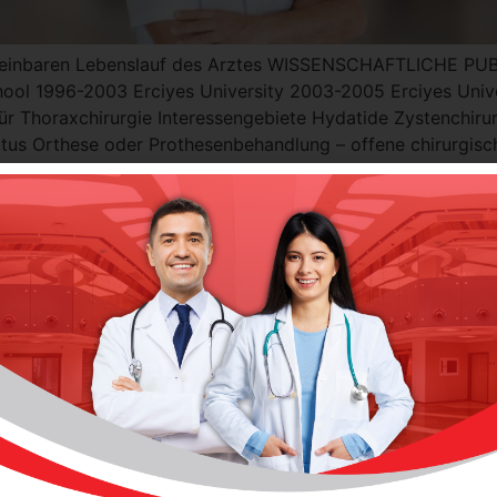
 vereinbaren Lebenslauf des Arztes WISSENSCHAFTLICH
hool 1996-2003 Erciyes University 2003-2005 Erciyes Univ
für Thoraxchirurgie Interessengebiete Hydatide Zystenchirur
ctus Orthese oder Prothesenbehandlung – offene chirurgis
rchirurgie […]
Süha DAĞLI