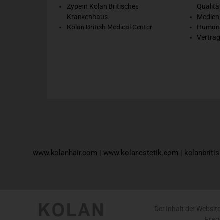
Zypern Kolan Britisches
Qualitä
Krankenhaus
Medien
Kolan British Medical Center
Humanr
Vertrag
www.kolanhair.com
|
www.kolanestetik.com
|
kolanbriti
Der Inhalt der Websit
Frag