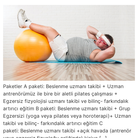
Paketler A paketi: Beslenme uzmanı takibi + Uzman
antrenörümüz ile bire bir aletli pilates çalışması +
Egzersiz fizyolojisi uzmanı takibi ve bilinç- farkındalık
artırıcı eğitim B paketi: Beslenme uzmanı takibi + Grup
Egzersizi (yoga veya pilates veya horoterapi)+ Uzman
takibi ve bilinç- farkındalık artırıcı eğitim C
paketi: Beslenme uzmanı takibi +açık havada (antrenör
veya egzersiz fizyoloğu eşliğinde) kişiye […]