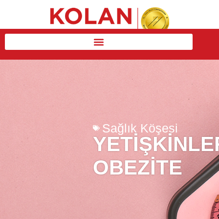
Sağlık Köşesi
YETIŞKINL
OBEZITE