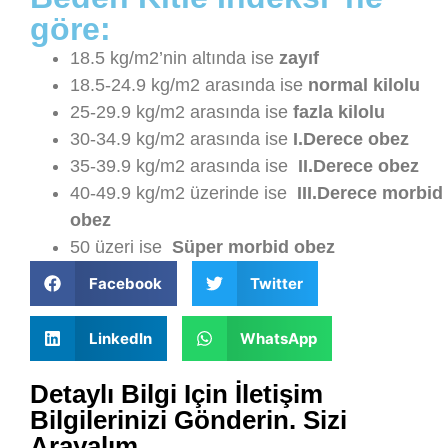
göre:
18.5 kg/m2’nin altında ise
zayıf
18.5-24.9 kg/m2 arasında ise
normal kilolu
25-29.9 kg/m2 arasında ise
fazla kilolu
30-34.9 kg/m2 arasında ise
I.Derece obez
35-39.9 kg/m2 arasında ise
II.Derece obez
40-49.9 kg/m2 üzerinde ise
III.Derece morbid
obez
50 üzeri ise
Süper morbid obez
Facebook
Twitter
LinkedIn
WhatsApp
Detaylı Bilgi Için İletişim
Bilgilerinizi Gönderin. Sizi
Arayalım.​