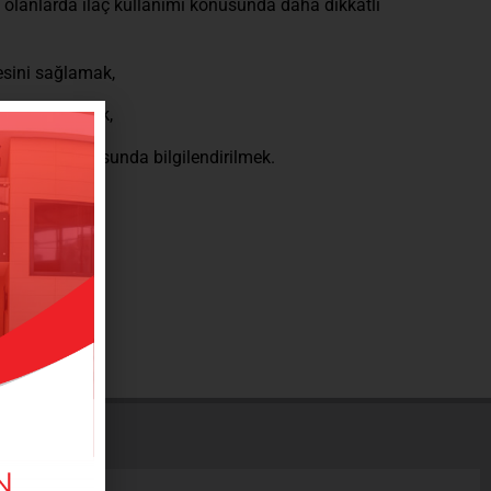
ü olanlarda ilaç kullanımı konusunda daha dikkatli
esini sağlamak,
esini sağlamak,
lmamaları konusunda bilgilendirilmek.