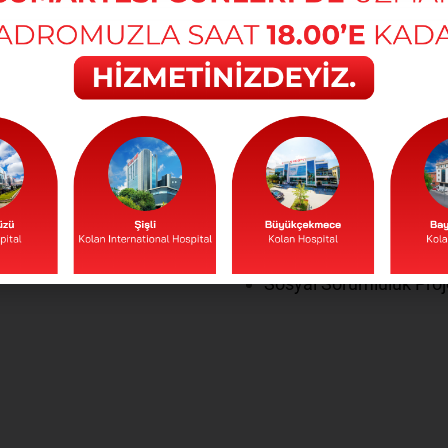
MSAL
YASAL METİNLE
POLİTİKALAR
önetim Sistemi
Kişisel Verilerin Korun
Vizyon, Değerlerimiz
Yasal Uyarılar
e Kalite Belgelerimiz
Çerez Yönetimi
kları Yönetim Sistemi
İş Sağlığı ve Güvenliği 
Çevre Politikası
ynakları
El Hijyeni Politikası
lı Kurumlar
Akılcı İlaç Politikası
ulu
Sosyal Sorumluluk Proj