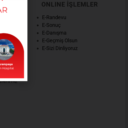
ONLINE İŞLEMLER
R VE
E-Randevu
E-Sonuç
ması
E-Danışma
E-Geçmiş Olsun
E-Sizi Dinliyoruz
Politikamız
elerimiz