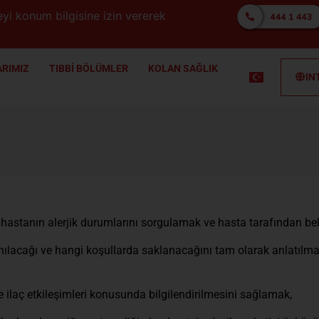
yi konum bilgisine izin vererek
RIMIZ
TIBBİ BÖLÜMLER
KOLAN SAĞLIK
IN
, hastanın alerjik durumlarını sorgulamak ve hasta tarafından be
kullanılacağı ve hangi koşullarda saklanacağını tam olarak anlatı
 ve ilaç etkileşimleri konusunda bilgilendirilmesini sağlamak,