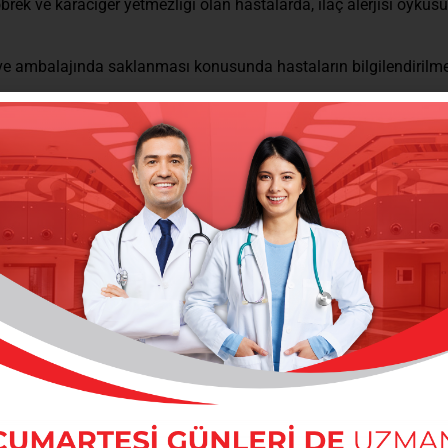
rek ve karaciğer yetmezliği olan hastalarda, ilaç alerjisi öyküs
 ve ambalajında saklanması konusunda hastaların bilgilendirilm
anışmadan doz değişikliğine gidilmemesi hakkında bilgilendirilm
arı, son kullanma tarihi geçmiş olan ilaçları kesinlikle kullanı