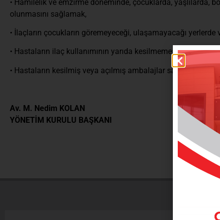
• Hamilelik ve emzirme döneminde, çocuklarda, yaşlılarda, böb
olunmasını sağlamak,
• İlaçların çocukların göremeyeceği, ulaşamayacağı yerlerde
• Hastaların ilaç kullanımının yarıda kesilmemesi, hekime d
• Hastaların kesilmiş veya açılmış ambalajlar satın alınmamal
Av. M. Nedim KOLAN
YÖNETİM KURULU BAŞKANI