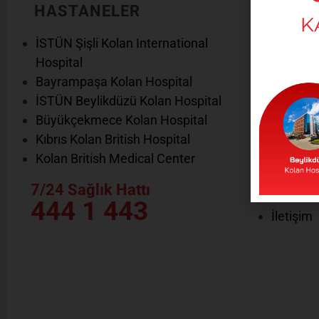
HASTANELER
KURU
İSTÜN Şişli Kolan International
Tarihçe
Hospital
Kalite Y
Bayrampaşa Kolan Hospital
Misyon, 
İSTÜN Beylikdüzü Kolan Hospital
Hizmet v
Büyükçekmece Kolan Hospital
Hasta Ha
Kıbrıs Kolan British Hospital
Medya
Kolan British Medical Center
İnsan Ka
Anlaşma
7/24 Sağlık Hattı
Gebe Ok
444 1 443
İletişim