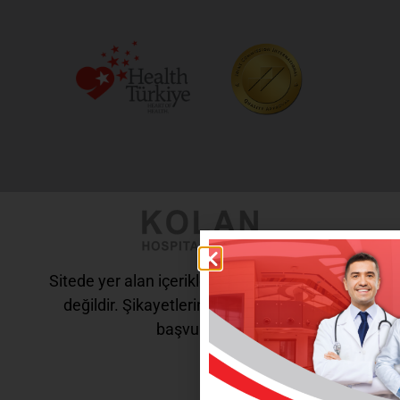
Sitede yer alan içerikler tanı ve tedavi amaçlı
değildir. Şikayetleriniz için doktorunuza
başvurunuz.