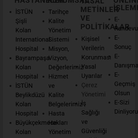
HASTANELER
KURUMSAL
ONLIN
YASAL
İŞLEM
METİNLER
İSTÜN
Tarihçe
VE
E-
Şişli
Kalite
POLİTİKALAR
Randevu
Kolan
Yönetim
E-
Kişisel
International
Sistemi
Sonuç
Verilerin
Hospital
Misyon,
E-
Korunması
Bayrampaşa
Vizyon,
Danışm
Yasal
Kolan
Değerlerimiz
E-
Uyarılar
Hospital
Hizmet
Geçmiş
Çerez
İSTÜN
ve
Olsun
Yönetimi
Beylikdüzü
Kalite
E-Sizi
İş
Kolan
Belgelerimiz
Dinliyor
Sağlığı
Hospital
Hasta
ve
Büyükçekmece
Hakları
Güvenliği
Kolan
Yönetim