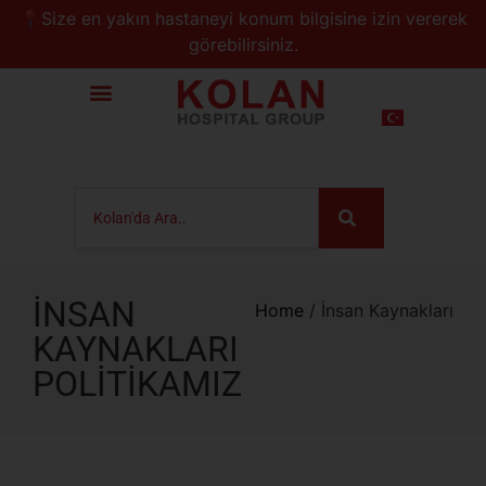
📍Size en yakın hastaneyi konum bilgisine izin vererek
görebilirsiniz.
İNSAN
Home
/
İnsan Kaynakları
KAYNAKLARI
POLİTİKAMIZ