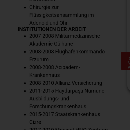
Chirurgie zur
Flüssigkeitsansammlung im
Adenoid und Ohr
INSTITUTIONEN DER ARBEIT
2007-2008 Militärmedizinische
Akademie Gülhane
2008-2008 Flughafenkommando
Erzurum
2008-2008 Acıbadem-
Krankenhaus
2008-2010 Allianz Versicherung
2011-2015 Haydarpaşa Numune
Ausbildungs- und
Forschungskrankenhaus
H
2015-2017 Staatskrankenhaus
e
Cizre
S
a
2017-2019 Medient HNO-Zentrum