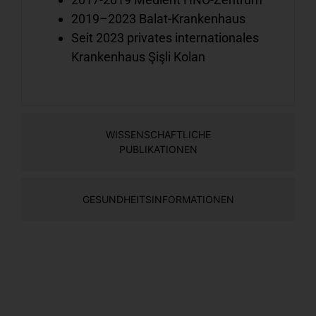
u
2019–2023 Balat-Krankenhaus
A
Seit 2023 privates internationales
Krankenhaus Şişli Kolan
H
k
WISSENSCHAFTLICHE
S
PUBLIKATIONEN
u
Ä
k
GESUNDHEITSINFORMATIONEN
H
e
S