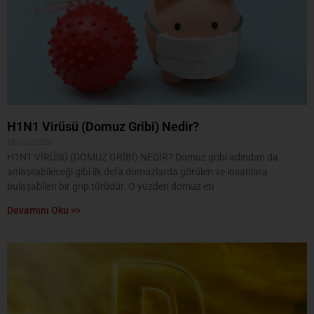
H1N1 Virüsü (Domuz Gribi) Nedir?
19/02/2025
H1N1 VİRÜSÜ (DOMUZ GRİBİ) NEDİR? Domuz gribi adından da
anlaşılabileceği gibi ilk defa domuzlarda görülen ve insanlara
bulaşabilen bir grip türüdür. O yüzden domuz eti
Devamını Oku >>