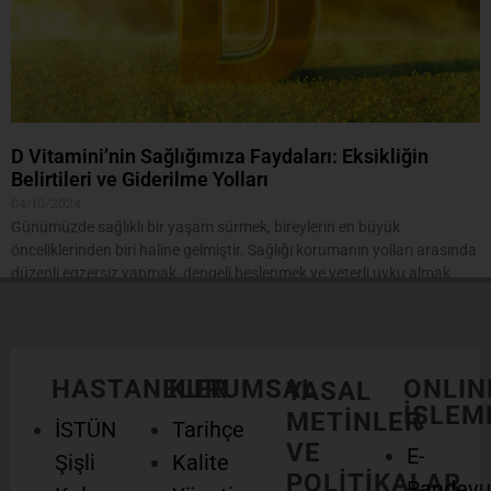
D Vitamini’nin Sağlığımıza Faydaları: Eksikliğin
Belirtileri ve Giderilme Yolları
04/10/2024
Günümüzde sağlıklı bir yaşam sürmek, bireylerin en büyük
önceliklerinden biri haline gelmiştir. Sağlığı korumanın yolları arasında
düzenli egzersiz yapmak, dengeli beslenmek ve yeterli uyku almak
Devamını Oku >>
1
2
HASTANELER
KURUMSAL
ONLIN
YASAL
İŞLEM
METİNLER
İSTÜN
Tarihçe
VE
E-
Şişli
Kalite
POLİTİKALAR
Randevu