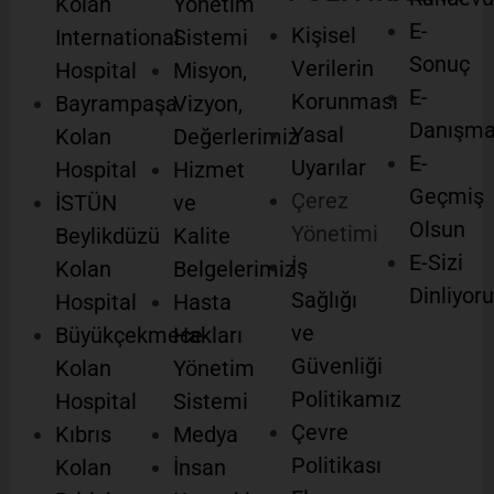
Kolan
Yönetim
E-
Kişisel
International
Sistemi
Sonuç
Verilerin
Hospital
Misyon,
E-
Korunması
Bayrampaşa
Vizyon,
Danışm
Yasal
Kolan
Değerlerimiz
E-
Uyarılar
Hospital
Hizmet
Geçmiş
Çerez
İSTÜN
ve
Olsun
Yönetimi
Beylikdüzü
Kalite
E-Sizi
İş
Kolan
Belgelerimiz
Dinliyor
Sağlığı
Hospital
Hasta
ve
Büyükçekmece
Hakları
Güvenliği
Kolan
Yönetim
Politikamız
Hospital
Sistemi
Çevre
Kıbrıs
Medya
Politikası
Kolan
İnsan