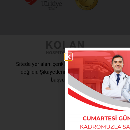
Sitede yer alan içerikler tanı ve tedavi amaçlı
değildir. Şikayetleriniz için doktorunuza
başvurunuz.