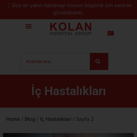
📍Size en yakın hastaneyi konum bilgisine izin vererek
görebilirsiniz.
İç Hastalıkları
Home
/
Blog
/
İç Hastalıkları
/
Sayfa 2