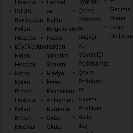
E-
Uyarılar
Hospital
Hizmet
Geçmiş
Çerez
İSTÜN
ve
Olsun
Yönetimi
Beylikdüzü
Kalite
E-Sizi
İş
Kolan
Belgelerimiz
Dinliyor
Sağlığı
Hospital
Hasta
ve
Büyükçekmece
Hakları
Güvenliği
Kolan
Yönetim
Politikamız
Hospital
Sistemi
Çevre
Kıbrıs
Medya
Politikası
Kolan
İnsan
El
British
Kaynakları
Hijyeni
Hospital
Anlaşmalı
Politikası
Kolan
Kurumlar
Akılcı
British
Gebe
İlaç
Medical
Okulu