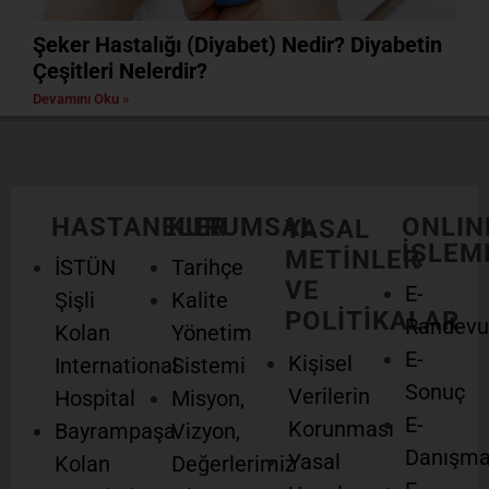
Şeker Hastalığı (Diyabet) Nedir? Diyabetin
Çeşitleri Nelerdir?
Devamını Oku »
HASTANELER
KURUMSAL
ONLIN
YASAL
İŞLEM
METİNLER
İSTÜN
Tarihçe
VE
E-
Şişli
Kalite
POLİTİKALAR
Randevu
Kolan
Yönetim
E-
Kişisel
International
Sistemi
Sonuç
Verilerin
Hospital
Misyon,
E-
Korunması
Bayrampaşa
Vizyon,
Danışm
Yasal
Kolan
Değerlerimiz