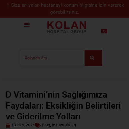
📍Size en yakın hastaneyi konum bilgisine izin vererek
görebilirsiniz.
D Vitamini’nin Sağlığımıza
Faydaları: Eksikliğin Belirtileri
ve Giderilme Yolları
Ekim 4, 2024
Blog
,
İç Hastalıkları