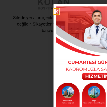
Sitede yer alan içerikler tanı ve tedavi amaçlı
değildir. Şikayetleriniz için doktorunuza
başvurunuz.