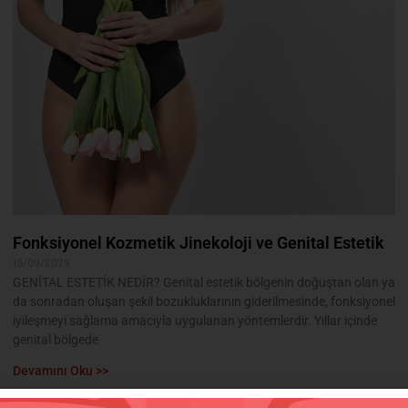
Fonksiyonel Kozmetik Jinekoloji ve Genital Estetik
15/09/2025
GENİTAL ESTETİK NEDİR? Genital estetik bölgenin doğuştan olan ya
da sonradan oluşan şekil bozukluklarının giderilmesinde, fonksiyonel
iyileşmeyi sağlama amacıyla uygulanan yöntemlerdir. Yıllar içinde
genital bölgede
Devamını Oku >>