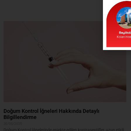
Doğum Kontrol İğneleri Hakkında Detaylı
Bilgillendirme
30/05/2025
Doğum Kontrol İğnelerinde enjekte edilen kontraseptifler, uzun etkili