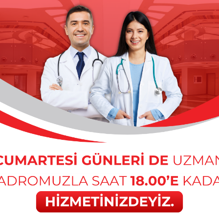
Normal Vajinal Doğum: Annelik Yolculuğunun Doğal
Başlangıcı
10/06/2025
Normal vajinal doğum, gebeliğin sonunda bebeğin annenin vajinası
yoluyla dünyaya gelmesiyle gerçekleşir. Bu doğum şekli, kadın
bedeninin doğaya uyumlu ritmini yansıtan güçlü ve özel bir