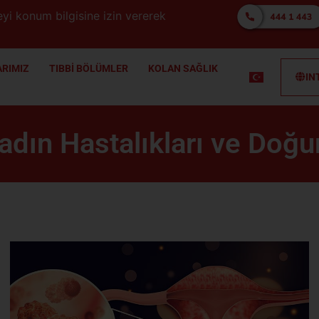
yi konum bilgisine izin vererek
RIMIZ
TIBBİ BÖLÜMLER
KOLAN SAĞLIK
IN
adın Hastalıkları ve Doğ