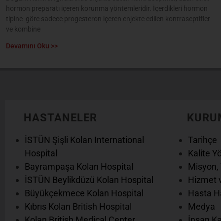
hormon preparatı içeren korunma yöntemleridir. İçerdikleri hormon
tipine göre sadece progesteron içeren enjekte edilen kontraseptifler
ve kombine
Devamını Oku >>
HASTANELER
KURU
İSTÜN Şişli Kolan International
Tarihçe
Hospital
Kalite Y
Bayrampaşa Kolan Hospital
Misyon, 
İSTÜN Beylikdüzü Kolan Hospital
Hizmet v
Büyükçekmece Kolan Hospital
Hasta Ha
Kıbrıs Kolan British Hospital
Medya
Kolan British Medical Center
İnsan Ka