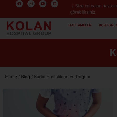
📍Size en yakın hastane
görebilirsiniz.
HASTANELER
DOKTORLA
K
Home
/
Blog
/
Kadın Hastalıkları ve Doğum