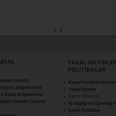
1
2
MSAL
YASAL METİNLE
POLİTİKALAR
önetim Sistemi
Kişisel Verilerin Korun
Vizyon, Değerlerimiz
Yasal Uyarılar
e Kalite Belgelerimiz
Çerez Yönetimi
kları Yönetim Sistemi
İş Sağlığı ve Güvenliği 
Çevre Politikası
ynakları