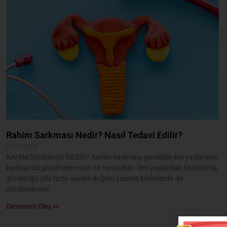
Rahim Sarkması Nedir? Nasıl Tedavi Edilir?
01/12/2025
RAHİM SARKMASI NEDİR? Rahim sarkması genellikle ileri yaşlardaki
kadınlarda görülmekte olan bir hastalıktır. İleri yaşlardaki kadınlarda
görüldüğü gibi fazla sayıda doğum yapmış kadınlarda da
görülmektedir.
Devamını Oku >>