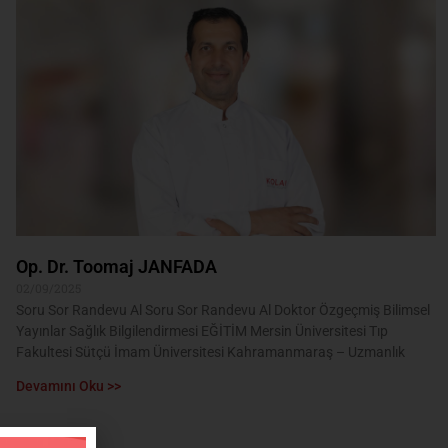
Op. Dr. Toomaj JANFADA
02/09/2025
Soru Sor Randevu Al Soru Sor Randevu Al Doktor Özgeçmiş Bilimsel
Yayınlar Sağlık Bilgilendirmesi EĞİTİM Mersin Üniversitesi Tıp
Fakultesi Sütçü İmam Üniversitesi Kahramanmaraş – Uzmanlık
Devamını Oku >>