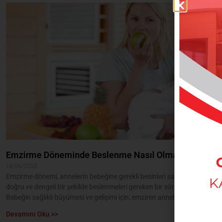
Emzirme Döneminde Beslenme Nasıl Olmalıdır?
14/06/2025
Emzirme dönemi, annelerin bebeğine gerekli besinleri sağlamak için
doğru ve dengeli bir şekilde beslenmeleri gereken bir süreçtir.
Bebeğin sağlıklı büyümesi ve gelişimi için, emziren annelerin
Devamını Oku >>