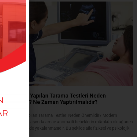
Gebelikte Yapılan Tarama Testleri Neden
Önemlidir? Ne Zaman Yaptırılmalıdır?
02/06/2025
Gebelikte Yapılan Tarama Testleri Neden Önemlidir? Modern
obstetrik yaklaşımda amaç anomalili bebeklerin mümkün olduğunca
erken dönemde yakalanmasıdır. Bu şekilde aile fiziksel ve psikolojik
açıdan fazla