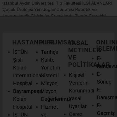
İstanbul Aydın Üniversitesi Tıp Fakültesi İLGİ ALANLARI
Çocuk Ürolojisi Yenidoğan Cerrahisi Robotik ve
Laparoskopik Girişimler Çocuklarda Tümör Cerrahisi
Endoskopi ve Sistoskopi ÇALIŞTIĞI KURUMLAR 2003 –
2004 Nevşehir […]
HASTANELER
KURUMSAL
ONLIN
YASAL
İŞLEM
METİNLER
İSTÜN
Tarihçe
VE
E-
Şişli
Kalite
POLİTİKALAR
Randevu
Kolan
Yönetim
E-
Kişisel
International
Sistemi
Sonuç
Verilerin
Hospital
Misyon,
E-
Korunması
Bayrampaşa
Vizyon,
Danışm
Yasal
Kolan
Değerlerimiz
E-
Uyarılar
Hospital
Hizmet
Geçmiş
Çerez
İSTÜN
ve