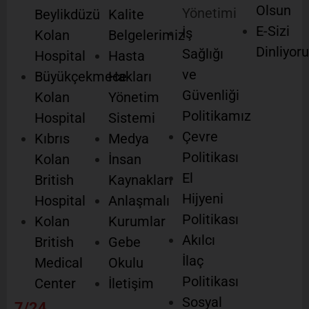
Olsun
Yönetimi
Beylikdüzü
Kalite
E-Sizi
İş
Kolan
Belgelerimiz
Dinliyor
Sağlığı
Hospital
Hasta
ve
Büyükçekmece
Hakları
Güvenliği
Kolan
Yönetim
Politikamız
Hospital
Sistemi
Çevre
Kıbrıs
Medya
Politikası
Kolan
İnsan
El
British
Kaynakları
Hijyeni
Hospital
Anlaşmalı
Politikası
Kolan
Kurumlar
Akılcı
British
Gebe
İlaç
Medical
Okulu
Politikası
Center
İletişim
Sosyal
7/24