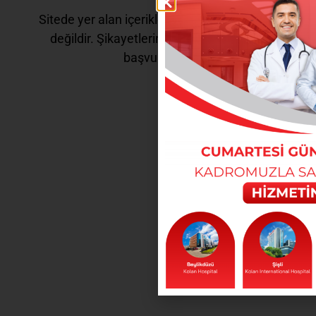
Sitede yer alan içerikler tanı ve tedavi amaçlı
değildir. Şikayetleriniz için doktorunuza
başvurunuz.