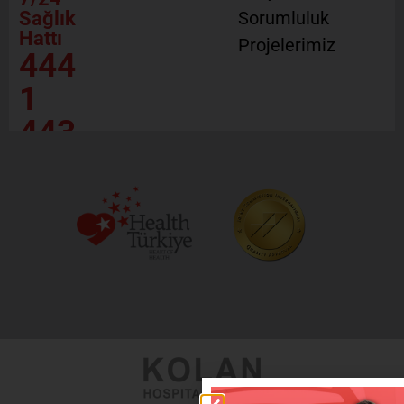
Sağlık
Sorumluluk
Hattı
Projelerimiz
444
1
443