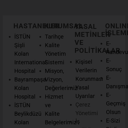
Germe Dudak Damak Yarığı Çene Cerrahisi Non İnvaziv
İşlemler Botoks […]
HASTANELER
KURUMSAL
ONLIN
YASAL
İŞLEM
METİNLER
İSTÜN
Tarihçe
VE
E-
Şişli
Kalite
POLİTİKALAR
Randevu
Kolan
Yönetim
E-
Kişisel
International
Sistemi
Sonuç
Verilerin
Hospital
Misyon,
E-
Korunması
Bayrampaşa
Vizyon,
Danışm
Yasal
Kolan
Değerlerimiz
E-
Uyarılar
Hospital
Hizmet
Geçmiş
Çerez
İSTÜN
ve
Olsun
Yönetimi
Beylikdüzü
Kalite
E-Sizi
İş
Kolan
Belgelerimiz