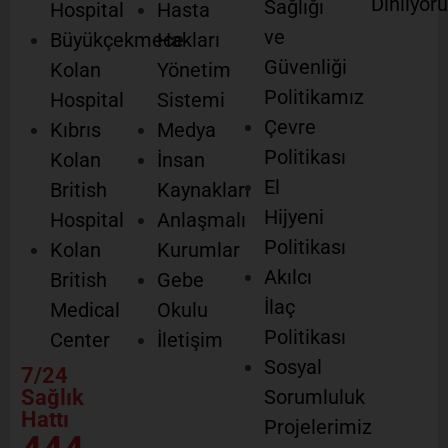
Dinliyor
Sağlığı
Hospital
Hasta
ve
Büyükçekmece
Hakları
Güvenliği
Kolan
Yönetim
Politikamız
Hospital
Sistemi
Çevre
Kıbrıs
Medya
Politikası
Kolan
İnsan
El
British
Kaynakları
Hijyeni
Hospital
Anlaşmalı
Politikası
Kolan
Kurumlar
Akılcı
British
Gebe
İlaç
Medical
Okulu
Politikası
Center
İletişim
Sosyal
7/24
Sağlık
Sorumluluk
Hattı
Projelerimiz