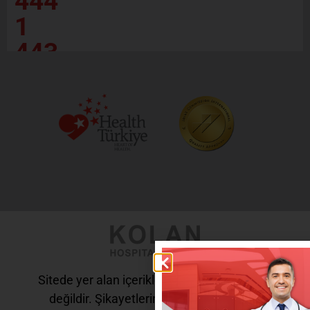
444
1
443
Sitede yer alan içerikler tanı ve tedavi amaçlı
değildir. Şikayetleriniz için doktorunuza