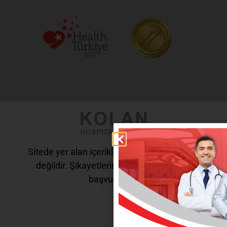
Sitede yer alan içerikler tanı ve tedavi amaçlı
değildir. Şikayetleriniz için doktorunuza
başvurunuz.