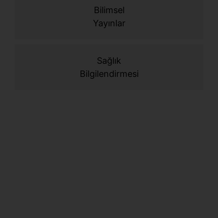
Ş
Bilimsel
b
Yayınlar
b
g
Sağlık
Bilgilendirmesi
Ş
ç
d
g
B