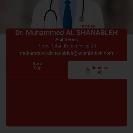
Dr. Muhammed AL SHANABLEH
Acil Servis
Kıbrıs Kolan British Hospital
muhammed.alshanableh@kolanbritish.com
Soru
Randevu
Sor
Al