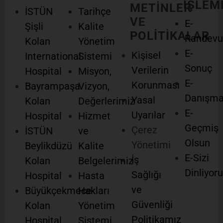
İŞLEM
METİNLER
İSTÜN
Tarihçe
VE
E-
Şişli
Kalite
POLİTİKALAR
Randevu
Kolan
Yönetim
E-
Kişisel
International
Sistemi
Sonuç
Verilerin
Hospital
Misyon,
E-
Korunması
Bayrampaşa
Vizyon,
Danışm
Yasal
Kolan
Değerlerimiz
E-
Uyarılar
Hospital
Hizmet
Geçmiş
Çerez
İSTÜN
ve
Olsun
Yönetimi
Beylikdüzü
Kalite
E-Sizi
İş
Kolan
Belgelerimiz
Dinliyor
Sağlığı
Hospital
Hasta
ve
Büyükçekmece
Hakları
Güvenliği
Kolan
Yönetim
Politikamız
Hospital
Sistemi