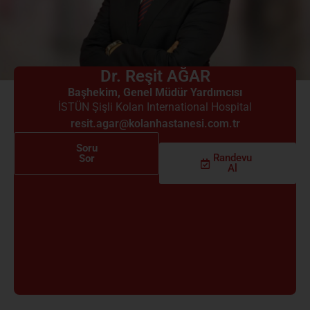
Dr. Reşit AĞAR
Başhekim
,
Genel Müdür Yardımcısı
İSTÜN Şişli Kolan International Hospital
resit.agar@kolanhastanesi.com.tr
Soru
Randevu
Sor
Al