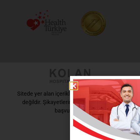
Sitede yer alan içerikler tanı ve tedavi amaçlı
değildir. Şikayetleriniz için doktorunuza
başvurunuz.