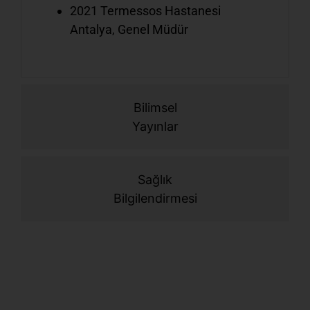
Ş
2021 Termessos Hastanesi
b
Antalya, Genel Müdür
b
g
Bilimsel
Yayınlar
Ş
ç
Sağlık
d
Bilgilendirmesi
g
B