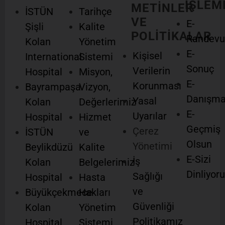
İŞLEM
METİNLER
İSTÜN
Tarihçe
VE
E-
Şişli
Kalite
POLİTİKALAR
Randevu
Kolan
Yönetim
E-
Kişisel
International
Sistemi
Sonuç
Verilerin
Hospital
Misyon,
E-
Korunması
Bayrampaşa
Vizyon,
Danışm
Yasal
Kolan
Değerlerimiz
E-
Uyarılar
Hospital
Hizmet
Geçmiş
Çerez
İSTÜN
ve
Olsun
Yönetimi
Beylikdüzü
Kalite
E-Sizi
İş
Kolan
Belgelerimiz
Dinliyor
Sağlığı
Hospital
Hasta
ve
Büyükçekmece
Hakları
Güvenliği
Kolan
Yönetim
Politikamız
Hospital
Sistemi