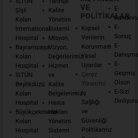
İSTÜN
Tarihçe
VE
E-
Şişli
Kalite
POLİTİKALAR
Randevu
Kolan
Yönetim
E-
Kişisel
International
Sistemi
Sonuç
Verilerin
Hospital
Misyon,
E-
Korunması
Bayrampaşa
Vizyon,
Danışm
Yasal
Kolan
Değerlerimiz
E-
Uyarılar
Hospital
Hizmet
Geçmiş
Çerez
İSTÜN
ve
Olsun
Yönetimi
Beylikdüzü
Kalite
E-Sizi
İş
Kolan
Belgelerimiz
Dinliyor
Sağlığı
Hospital
Hasta
ve
Büyükçekmece
Hakları
Güvenliği
Kolan
Yönetim
Politikamız
Hospital
Sistemi