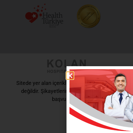
Sitede yer alan içerikler tanı ve tedavi amaçlı
değildir. Şikayetleriniz için doktorunuza
başvurunuz.