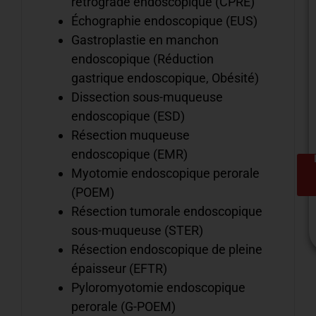
rétrograde endoscopique (CPRE)
Échographie endoscopique (EUS)
Gastroplastie en manchon
endoscopique (Réduction
gastrique endoscopique, Obésité)
Dissection sous-muqueuse
endoscopique (ESD)
Résection muqueuse
endoscopique (EMR)
Myotomie endoscopique perorale
(POEM)
Résection tumorale endoscopique
sous-muqueuse (STER)
Résection endoscopique de pleine
épaisseur (EFTR)
Pyloromyotomie endoscopique
C
perorale (G-POEM)
n