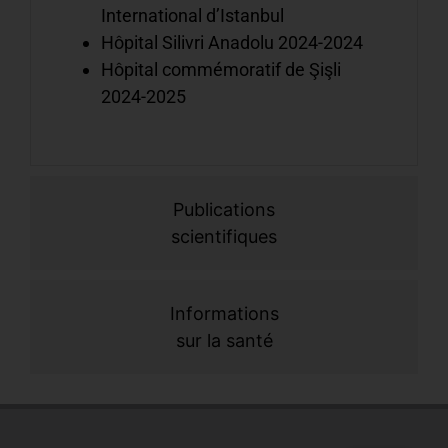
n
International d’Istanbul
h
Hôpital Silivri Anadolu 2024-2024
e
Hôpital commémoratif de Şişli
l
2024-2025
e
A
à
v
Publications
i
scientifiques
v
d
t
Informations
e
sur la santé
l