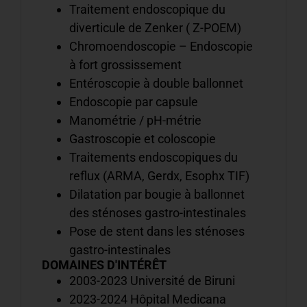
d
Traitement endoscopique du
d
diverticule de Zenker ( Z-POEM)
n
Chromoendoscopie – Endoscopie
s
à fort grossissement
Entéroscopie à double ballonnet
Endoscopie par capsule
Manométrie / pH-métrie
C
n
Gastroscopie et coloscopie
m
Traitements endoscopiques du
t
reflux (ARMA, Gerdx, Esophx TIF)
d
Dilatation par bougie à ballonnet
n
des sténoses gastro-intestinales
s
Pose de stent dans les sténoses
gastro-intestinales
DOMAINES D'INTÉRÊT
C
2003-2023 Université de Biruni
t
2023-2024 Hôpital Medicana