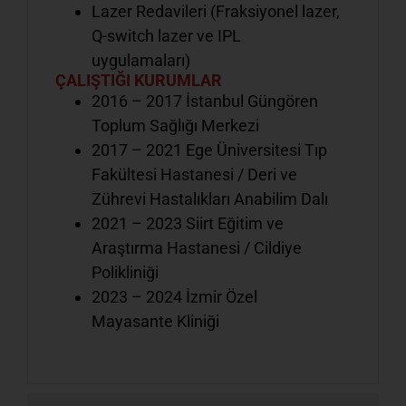
Lazer Redavileri (Fraksiyonel lazer,
Ş
Q-switch lazer ve IPL
b
b
uygulamaları)
ÇALIŞTIĞI KURUMLAR
g
2016 – 2017 İstanbul Güngören
Toplum Sağlığı Merkezi
2017 – 2021 Ege Üniversitesi Tıp
Fakültesi Hastanesi / Deri ve
Zührevi Hastalıkları Anabilim Dalı
Ş
2021 – 2023 Siirt Eğitim ve
ç
Araştırma Hastanesi / Cildiye
d
Polikliniği
g
2023 – 2024 İzmir Özel
Mayasante Kliniği