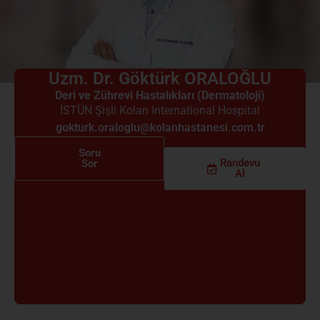
Uzm. Dr. Göktürk ORALOĞLU
Deri ve Zührevi Hastalıkları (Dermatoloji)
İSTÜN Şişli Kolan International Hospital
gokturk.oraloglu@kolanhastanesi.com.tr
Soru
Randevu
Sor
Al