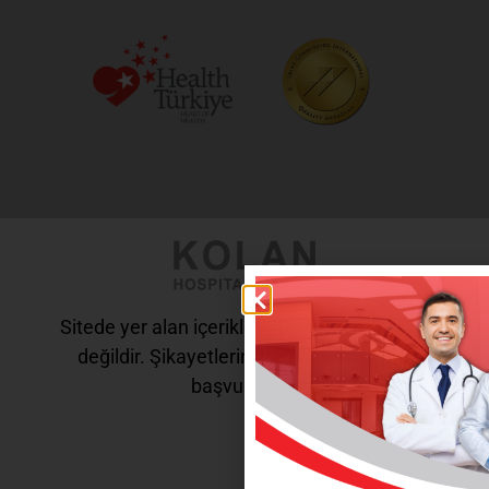
Sitede yer alan içerikler tanı ve tedavi amaçlı
değildir. Şikayetleriniz için doktorunuza
başvurunuz.