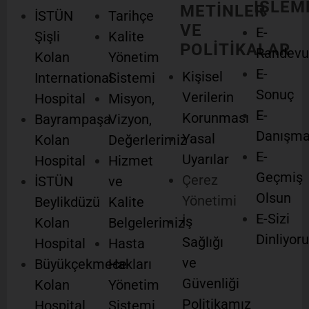
İŞLEM
METİNLER
İSTÜN
Tarihçe
VE
E-
Şişli
Kalite
POLİTİKALAR
Randevu
Kolan
Yönetim
E-
Kişisel
International
Sistemi
Sonuç
Verilerin
Hospital
Misyon,
E-
Korunması
Bayrampaşa
Vizyon,
Danışm
Yasal
Kolan
Değerlerimiz
E-
Uyarılar
Hospital
Hizmet
Geçmiş
Çerez
İSTÜN
ve
Olsun
Yönetimi
Beylikdüzü
Kalite
E-Sizi
İş
Kolan
Belgelerimiz
Dinliyor
Sağlığı
Hospital
Hasta
ve
Büyükçekmece
Hakları
Güvenliği
Kolan
Yönetim
Politikamız
Hospital
Sistemi