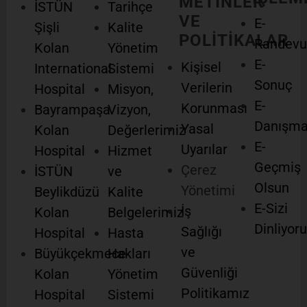
METİNLER
İSTÜN
Tarihçe
VE
E-
Şişli
Kalite
POLİTİKALAR
Randevu
Kolan
Yönetim
E-
Kişisel
International
Sistemi
Sonuç
Verilerin
Hospital
Misyon,
E-
Korunması
Bayrampaşa
Vizyon,
Danışm
Yasal
Kolan
Değerlerimiz
E-
Uyarılar
Hospital
Hizmet
Geçmiş
Çerez
İSTÜN
ve
Olsun
Yönetimi
Beylikdüzü
Kalite
E-Sizi
İş
Kolan
Belgelerimiz
Dinliyor
Sağlığı
Hospital
Hasta
ve
Büyükçekmece
Hakları
Güvenliği
Kolan
Yönetim
Politikamız
Hospital
Sistemi