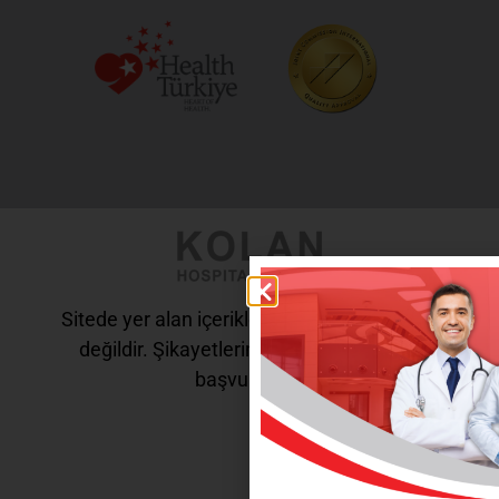
Sitede yer alan içerikler tanı ve tedavi amaçlı
değildir. Şikayetleriniz için doktorunuza
başvurunuz.