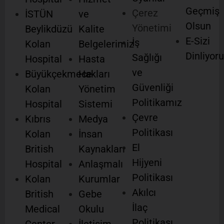
Geçmiş
Çerez
İSTÜN
ve
Olsun
Yönetimi
Beylikdüzü
Kalite
E-Sizi
İş
Kolan
Belgelerimiz
Dinliyor
Sağlığı
Hospital
Hasta
ve
Büyükçekmece
Hakları
Güvenliği
Kolan
Yönetim
Politikamız
Hospital
Sistemi
Çevre
Kıbrıs
Medya
Politikası
Kolan
İnsan
El
British
Kaynakları
Hijyeni
Hospital
Anlaşmalı
Politikası
Kolan
Kurumlar
Akılcı
British
Gebe
İlaç
Medical
Okulu
Politikası