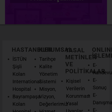
HASTANELER
KURUMSAL
ONLIN
YASAL
İŞLEM
METİNLER
İSTÜN
Tarihçe
VE
E-
Şişli
Kalite
POLİTİKALAR
Randevu
Kolan
Yönetim
E-
Kişisel
International
Sistemi
Sonuç
Verilerin
Hospital
Misyon,
E-
Korunması
Bayrampaşa
Vizyon,
Danışm
Yasal
Kolan
Değerlerimiz
E-
Uyarılar
Hospital
Hizmet