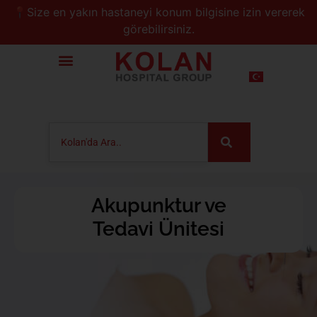
📍Size en yakın hastaneyi konum bilgisine izin vererek
görebilirsiniz.
Akupunktur ve
Tedavi Ünitesi