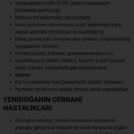
Vezikoüreteral reflü (VUR) (İdrarın mesaneden
böbreklere geri kaçışı)
Mesane enfeksiyonları, taş hastalığı
Karın duvarının olmamasına bağlı bağırsağın karın
dışına açılması (Omfalosel ve Gastroşizis)
Erkek çocuklarda üretranın alta açılması (hipospadias)
(peygamber sünneti)
İnmemiş testis, hidrosel, spermatik kordon kisti
Epididimoorşit (testis iltihabı), balanit -postit (sünnet
derisi iltihabı) ve prostatit gibi enfeksiyonlar
Sünnet
Kız çocuklarında over (yumurtalık) kistleri, torsiyonu
Hymenin (kızlık zarı) kapalı olması, labial yapışıklıklar
YENİDOĞANIN CERRAHİ
HASTALIKLARI
Özofagus Atrezisi: Yemek borusunun doğumsal
yokluğu, gelişimsel hataları ve soluk borusu ile ilişkisi