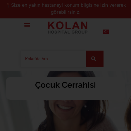
📍Size en yakın hastaneyi konum bilgisine izin vererek
görebilirsiniz.
Çocuk Cerrahisi