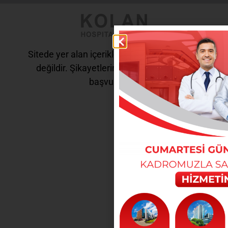
Sitede yer alan içerikler tanı ve tedavi amaçlı
değildir. Şikayetleriniz için doktorunuza
başvurunuz.