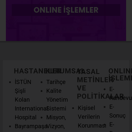
ONLINE İŞLEMLER
HASTANELER
KURUMSAL
ONLIN
YASAL
İŞLEM
METİNLER
İSTÜN
Tarihçe
VE
E-
Şişli
Kalite
POLİTİKALAR
Randevu
Kolan
Yönetim
E-
Kişisel
International
Sistemi
Sonuç
Verilerin
Hospital
Misyon,
E-
Korunması
Bayrampaşa
Vizyon,