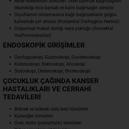
Mide duedonum atrezileri: oniki parmak bağırsağının
tıkanıklığı ince barsak ve kalın bağırsağın atrezisi
Diyaframın olmamasına bağlı bağırsakların göğüs
kafesinde yer alması (Konjenital Diafragma Hernisi)
Doğumsal makat darlığı veya yokluğu (Anorektal
malformasyonlar)
ENDOSKOPİK GİRİŞİMLER
Özofagoskopi, Gastroskopi, Duodenoskopi
Kolonoskopi, Rektoskopi, Anoskopi
Sistoskopi, Üreteroskopi, Bronkoskopi
ÇOCUKLUK ÇAĞINDA KANSER
HASTALIKLARI VE CERRAHİ
TEDAVİLERİ
Böbrek ve böbrek üstü bezi tümörleri
Karaciğer tümörleri
Over, testis (yumurtalık) tümörleri