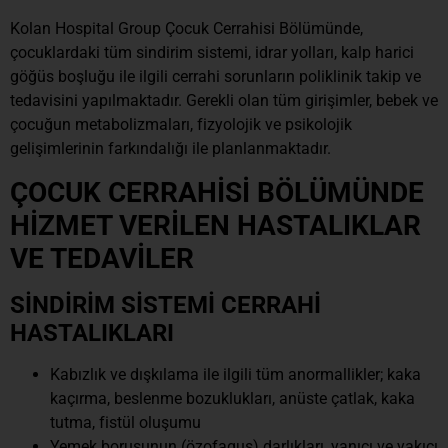
Kolan Hospital Group Çocuk Cerrahisi Bölümünde,
çocuklardaki tüm sindirim sistemi, idrar yolları, kalp harici
göğüs boşluğu ile ilgili cerrahi sorunların poliklinik takip ve
tedavisini yapılmaktadır. Gerekli olan tüm girişimler, bebek ve
çocuğun metabolizmaları, fizyolojik ve psikolojik
gelişimlerinin farkındalığı ile planlanmaktadır.
ÇOCUK CERRAHİSİ BÖLÜMÜNDE
HİZMET VERİLEN HASTALIKLAR
VE TEDAVİLER
SİNDİRİM SİSTEMİ CERRAHİ
HASTALIKLARI
Kabızlık ve dışkılama ile ilgili tüm anormallikler; kaka
kaçırma, beslenme bozuklukları, anüste çatlak, kaka
tutma, fistül oluşumu
Yemek borusunun (özofagus) darlıkları, yanıcı ve yakıcı