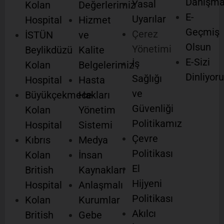
Danışm
Yasal
Kolan
Değerlerimiz
E-
Uyarılar
Hospital
Hizmet
Geçmiş
Çerez
İSTÜN
ve
Olsun
Yönetimi
Beylikdüzü
Kalite
E-Sizi
İş
Kolan
Belgelerimiz
Dinliyor
Sağlığı
Hospital
Hasta
ve
Büyükçekmece
Hakları
Güvenliği
Kolan
Yönetim
Politikamız
Hospital
Sistemi
Çevre
Kıbrıs
Medya
Politikası
Kolan
İnsan
El
British
Kaynakları
Hijyeni
Hospital
Anlaşmalı
Politikası
Kolan
Kurumlar
Akılcı
British
Gebe