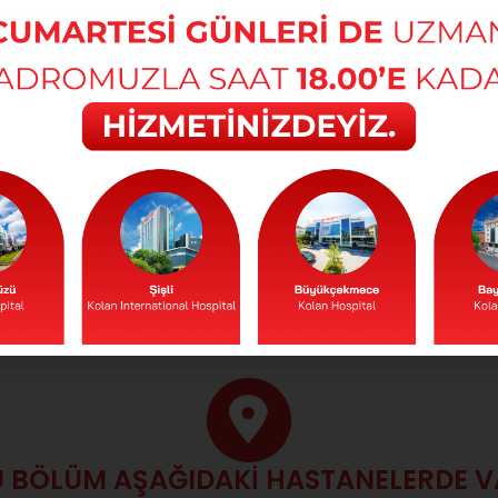
 BÖLÜM AŞAĞIDAKİ HASTANELERDE 