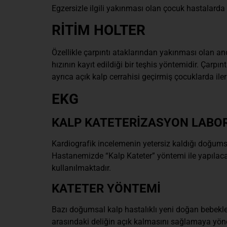
Egzersizle ilgili yakınması olan çocuk hastalarda
RİTİM HOLTER
Özellikle çarpıntı ataklarından yakınması olan a
hızının kayıt edildiği bir teşhis yöntemidir. Çarpın
ayrıca açık kalp cerrahisi geçirmiş çocuklarda iler
EKG
KALP KATETERİZASYON LABO
Kardiografik incelemenin yetersiz kaldığı doğumsa
Hastanemizde “Kalp Kateter” yöntemi ile yapılacak
kullanılmaktadır.
KATETER YÖNTEMİ
Bazı doğumsal kalp hastalıklı yeni doğan bebekle
arasındaki deliğin açık kalmasını sağlamaya yöne