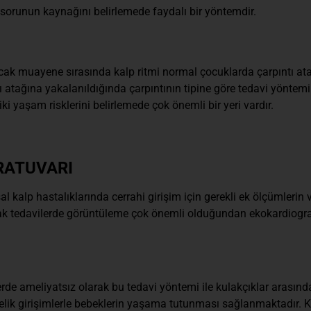
 sorunun kaynağını belirlemede faydalı bir yöntemdir.
ncak muayene sırasında kalp ritmi normal çocuklarda çarpıntı at
tı atağına yakalanıldığında çarpıntının tipine göre tedavi yöntemin
iki yaşam risklerini belirlemede çok önemli bir yeri vardır.
RATUVARI
l kalp hastalıklarında cerrahi girişim için gerekli ek ölçümlerin
 tedavilerde görüntüleme çok önemli olduğundan ekokardiografi ve
rde ameliyatsız olarak bu tedavi yöntemi ile kulakçıklar arasın
lik girişimlerle bebeklerin yaşama tutunması sağlanmaktadır. Ku