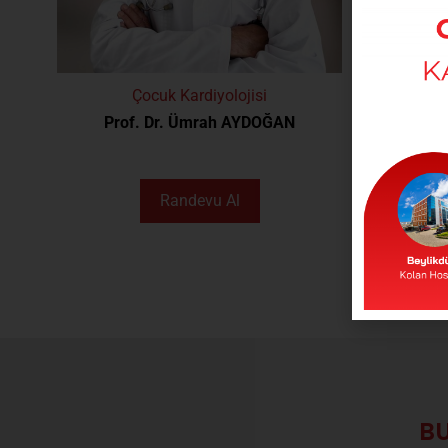
Çocuk Kardiyolojisi
Prof. Dr. Ümrah AYDOĞAN
Randevu Al
BU