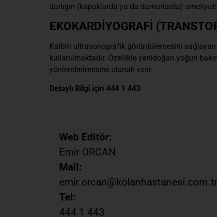
darlığın (kapaklarda ya da damarlarda) ameliyatsız
EKOKARDİYOGRAFİ (TRANSTOR
Kalbin ultrasonografik görüntülemesini sağlayan bi
kullanılmaktadır. Özellikle yenidoğan yoğun bakım
yönlendirilmesine olanak verir.
Detaylı Bilgi için 444 1 443
Web Editör:
Emir ORCAN
Mail:
emir.orcan@kolanhastanesi.com.t
Tel:
444 1 443