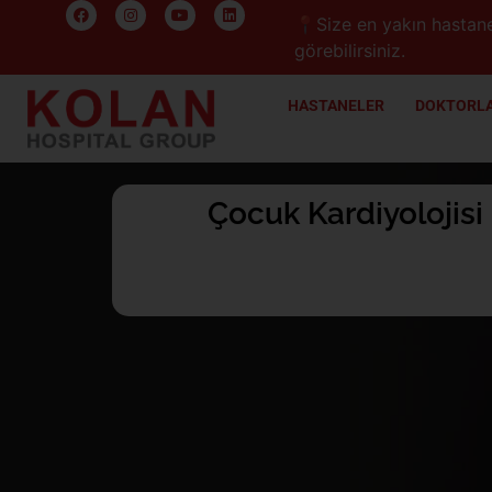
📍Size en yakın hastane
görebilirsiniz.
HASTANELER
DOKTORLA
Çocuk Kardiyolojisi