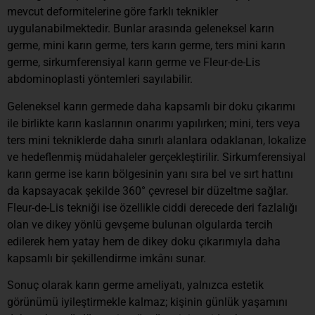
mevcut deformitelerine göre farklı teknikler
uygulanabilmektedir. Bunlar arasında geleneksel karın
germe, mini karın germe, ters karın germe, ters mini karın
germe, sirkumferensiyal karın germe ve Fleur-de-Lis
abdominoplasti yöntemleri sayılabilir.
Geleneksel karın germede daha kapsamlı bir doku çıkarımı
ile birlikte karın kaslarının onarımı yapılırken; mini, ters veya
ters mini tekniklerde daha sınırlı alanlara odaklanan, lokalize
ve hedeflenmiş müdahaleler gerçekleştirilir. Sirkumferensiyal
karın germe ise karın bölgesinin yanı sıra bel ve sırt hattını
da kapsayacak şekilde 360° çevresel bir düzeltme sağlar.
Fleur-de-Lis tekniği ise özellikle ciddi derecede deri fazlalığı
olan ve dikey yönlü gevşeme bulunan olgularda tercih
edilerek hem yatay hem de dikey doku çıkarımıyla daha
kapsamlı bir şekillendirme imkânı sunar.
Sonuç olarak karın germe ameliyatı, yalnızca estetik
görünümü iyileştirmekle kalmaz; kişinin günlük yaşamını