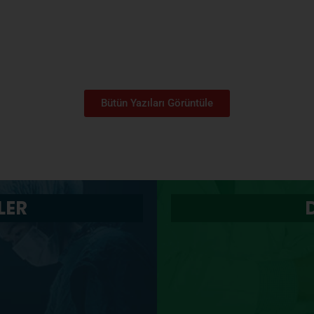
Bütün Yazıları Görüntüle
LER