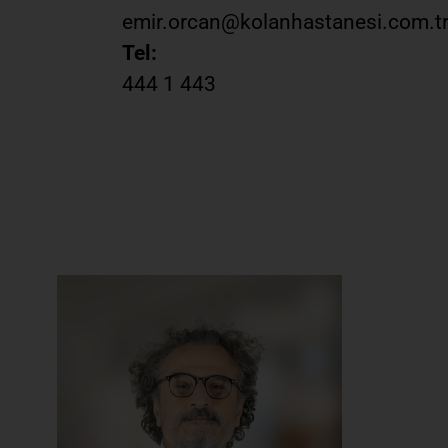
emir.orcan@kolanhastanesi.com.t
Tel:
444 1 443