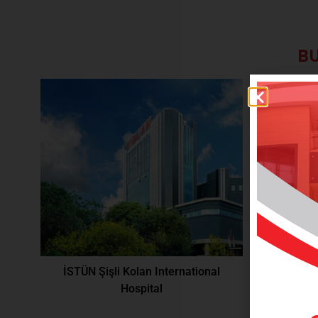
BU
İSTÜN Şişli Kolan International
Hospital