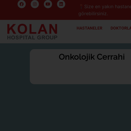
📍Size en yakın hastane
görebilirsiniz.
HASTANELER
DOKTORLA
Onkolojik Cerrahi