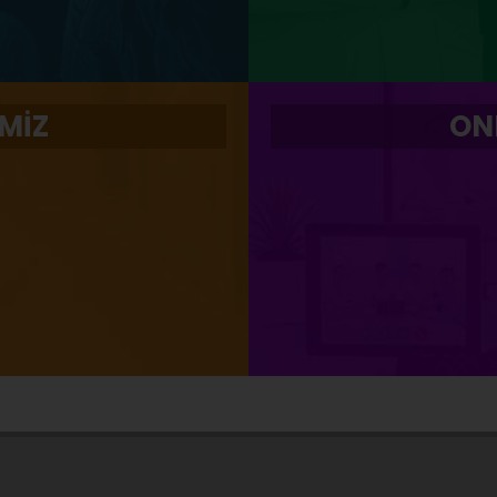
MİZ
ON